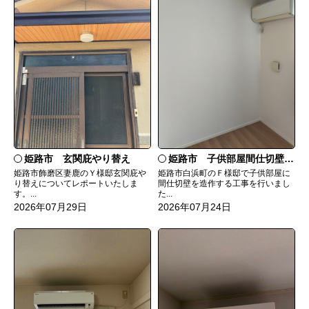
姫路市 玄関庇やり替え
姫路市 子供部屋間仕切壁造作
姫路市飾磨区妻鹿のＹ様邸玄関庇や
姫路市白浜町のＦ様邸で子供部屋に
り替えについてレポートいたしま
間仕切壁を造作する工事を行いまし
す。...
た...
2026年07月29日
2026年07月24日