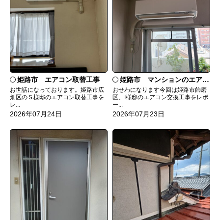
姫路市 エアコン取替工事
姫路市 マンションのエアコンをダイキンRXへ交換
お世話になっております。姫路市広
おせわになります今回は姫路市飾磨
畑区のＳ様邸のエアコン取替工事を
区、I様邸のエアコン交換工事をレポ
レ...
ー...
2026年07月24日
2026年07月23日