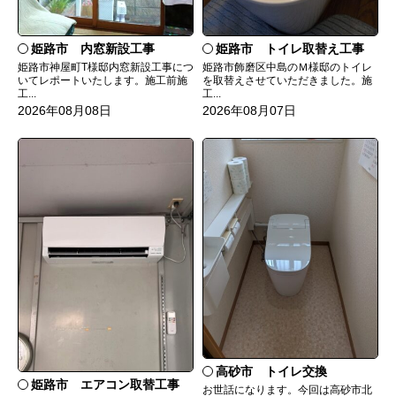
姫路市 内窓新設工事
姫路市 トイレ取替え工事
姫路市神屋町T様邸内窓新設工事につ
姫路市飾磨区中島のＭ様邸のトイレ
いてレポートいたします。施工前施
を取替えさせていただきました。施
工...
工...
2026年08月08日
2026年08月07日
高砂市 トイレ交換
姫路市 エアコン取替工事
お世話になります。今回は高砂市北