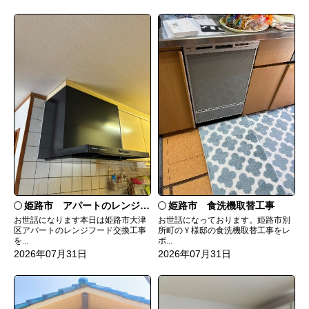
姫路市 食洗機取替工事
姫路市 アパートのレンジフード交換
お世話になっております。姫路市別
お世話になります本日は姫路市大津
所町のＹ様邸の食洗機取替工事をレ
区アパートのレンジフード交換工事
ポ...
を...
2026年07月31日
2026年07月31日