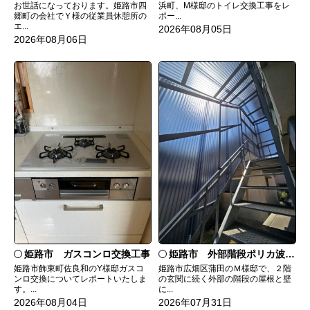
お世話になっております。姫路市四
浜町、M様邸のトイレ交換工事をレ
郷町の会社でＹ様の従業員休憩所の
ポー...
エ...
2026年08月05日
2026年08月06日
姫路市 ガスコンロ交換工事
姫路市 外部階段ポリカ波板張替工事
姫路市飾東町佐良和のY様邸ガスコ
姫路市広畑区蒲田のＭ様邸で、２階
ンロ交換についてレポートいたしま
の玄関に続く外部の階段の屋根と壁
す。...
に...
2026年08月04日
2026年07月31日