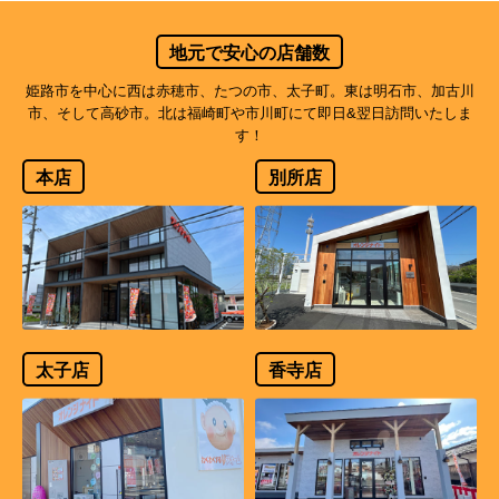
地元で安心の店舗数
姫路市を中心に西は赤穂市、たつの市、太子町。東は明石市、加古川
市、そして高砂市。北は福崎町や市川町にて即日&翌日訪問いたしま
す！
本店
別所店
太子店
香寺店