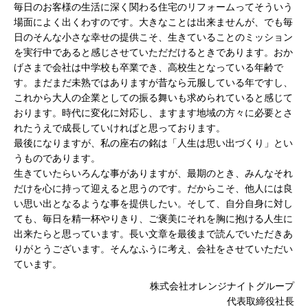
毎日のお客様の生活に深く関わる住宅のリフォームってそういう
場面によく出くわすのです。大きなことは出来ませんが、でも毎
日のそんな小さな幸せの提供こそ、生きていることのミッション
を実行中であると感じさせていただだけるときであります。おか
げさまで会社は中学校も卒業でき、高校生となっている年齢で
す。まだまだ未熟ではありますが昔なら元服している年ですし、
これから大人の企業としての振る舞いも求められていると感じて
おります。時代に変化に対応し、ますます地域の方々に必要とさ
れたうえで成長していければと思っております。
最後になりますが、私の座右の銘は「人生は思い出づくり」とい
うものであります。
生きていたらいろんな事がありますが、最期のとき、みんなそれ
だけを心に持って迎えると思うのです。だからこそ、他人には良
い思い出となるような事を提供したい。そして、自分自身に対し
ても、毎日を精一杯やりきり、ご褒美にそれを胸に抱ける人生に
出来たらと思っています。長い文章を最後まで読んでいただきあ
りがとうございます。そんなふうに考え、会社をさせていただい
ています。
株式会社オレンジナイトグループ
代表取締役社長