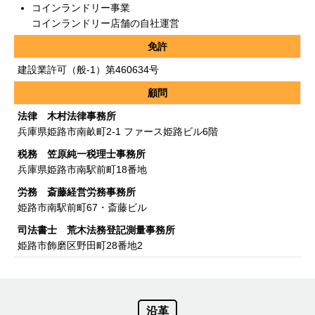
コインランドリー事業
コインランドリー店舗の自社運営
免許
建設業許可（般-1）第460634号
顧問
法律 木村法律事務所
兵庫県姫路市南畝町2-1 ファース姫路ビル6階
税務 笠原純一税理士事務所
兵庫県姫路市南駅前町18番地
労務 斎藤経営労務事務所
姫路市南駅前町67・斎藤ビル
司法書士 荒木法務登記測量事務所
姫路市飾磨区野田町28番地2
沿革