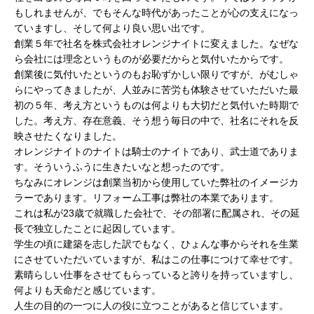
もしれませんが、でもそんな時代があったことが心の支えになっ
ていますし、そして何より良い思い出です。
創業５年で社名を株式会社オレンジナイトに変えました。なぜな
ら会社には理念というものが必要だからと気付いたからです。
創業後に気付いたというのもお恥ずかしい限りですが、がむしゃ
らにやってきましたが、人並みに苦労も体験させていただいた最
初の５年、考え方というものは何よりも大切だと気付いた時期で
した。考え方、存在意義、そう想う毎日の中で、社名にそれを反
映させたくなりました。
オレンジナイトのナイトは騎士のナイトであり、武士道でありま
す。そういうふうに生きたいなと想ったのです。
ちなみにオレンジは創業当初から使用していた弊社のイメージカ
ラーであります。リフォーム工事は弊社の本業であります。
これは私が23歳で就職した会社で、その部署に配属され、その延
長で独立したことに起因しています。
学生の頃に建築を志した訳でもなく、ひょんな事からそれを生業
にさせていただいていますが、私はこの仕事につけて幸せです。
素晴らしい仕事をさせてもらっていると誇りを持っていますし、
何よりも天命だと感じています。
人生の目的の一つに人の役に立つことがあると信じています。