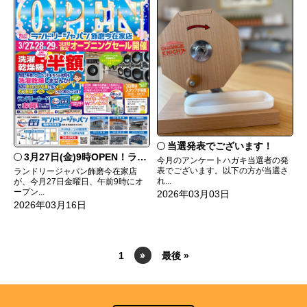
当選発表でございます！
3月27日(金)9時OPEN！ランドリージャパン飾磨今在家店
今月のアンケートハガキ当選者の発
表でございます。以下の方が当選さ
ランドリージャパン飾磨今在家店
れ...
が、今月27日金曜日、午前9時にオ
ープン...
2026年03月03日
2026年03月16日
1
»
最後 »