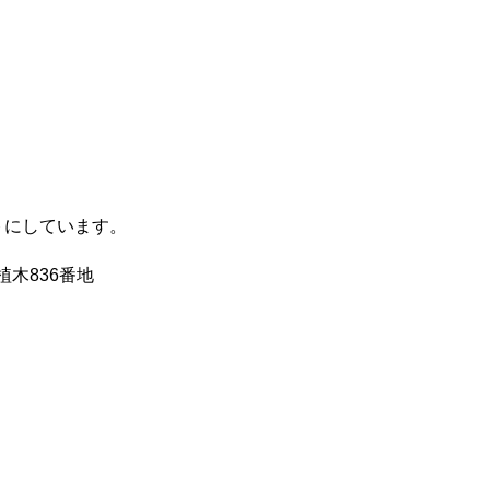
トにしています。
木836番地