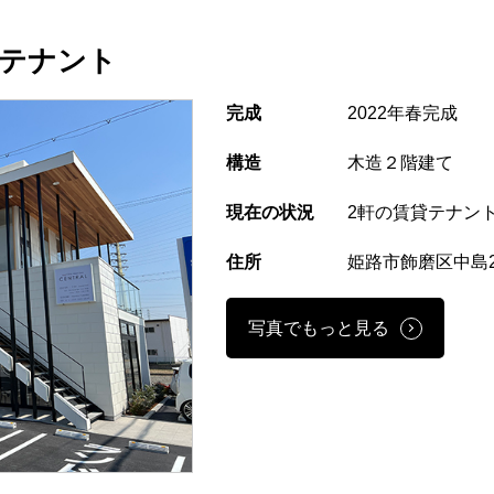
目テナント
完成
2022年春完成
構造
木造２階建て
現在の状況
2軒の賃貸テナン
住所
姫路市飾磨区中島2
写真でもっと見る