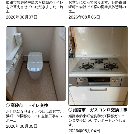
姫路市飾磨区中島のＭ様邸のトイレ
お世話になっております。姫路市四
を取替えさせていただきました。施
郷町の会社でＹ様の従業員休憩所の
工...
エ...
2026年08月07日
2026年08月06日
高砂市 トイレ交換
姫路市 ガスコンロ交換工事
お世話になります。今回は高砂市北
姫路市飾東町佐良和のY様邸ガスコ
浜町、M様邸のトイレ交換工事をレ
ンロ交換についてレポートいたしま
ポー...
す。...
2026年08月05日
2026年08月04日