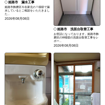
姫路市 漏水工事
姫路市飾磨区今在家北のＴ様邸で漏
水しているとご相談をいただきまし
た...
2026年08月08日
姫路市 洗面台取替工事
お世話になっております。姫路市飾
磨区のW様邸の洗面台取替工事をレ
ポー...
2026年08月08日