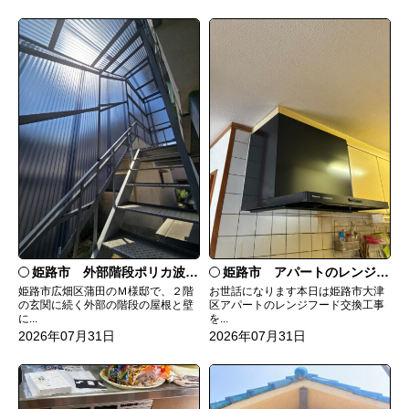
姫路市 外部階段ポリカ波板張替工事
姫路市 アパートのレンジフード交換
姫路市広畑区蒲田のＭ様邸で、２階
お世話になります本日は姫路市大津
の玄関に続く外部の階段の屋根と壁
区アパートのレンジフード交換工事
に...
を...
2026年07月31日
2026年07月31日