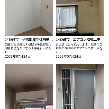
姫路市 子供部屋間仕切壁造作
姫路市 エアコン取替工事
姫路市白浜町のＦ様邸で子供部屋に
お世話になっております。姫路市広
間仕切壁を造作する工事を行いまし
畑区のＳ様邸のエアコン取替工事を
た...
レ...
2026年07月24日
2026年07月24日