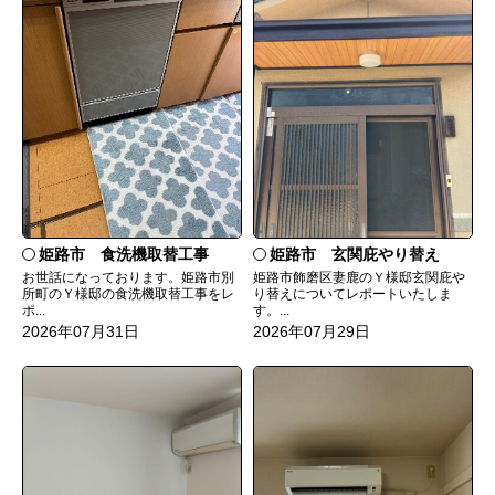
姫路市 食洗機取替工事
姫路市 玄関庇やり替え
お世話になっております。姫路市別
姫路市飾磨区妻鹿のＹ様邸玄関庇や
所町のＹ様邸の食洗機取替工事をレ
り替えについてレポートいたしま
ポ...
す。...
2026年07月31日
2026年07月29日