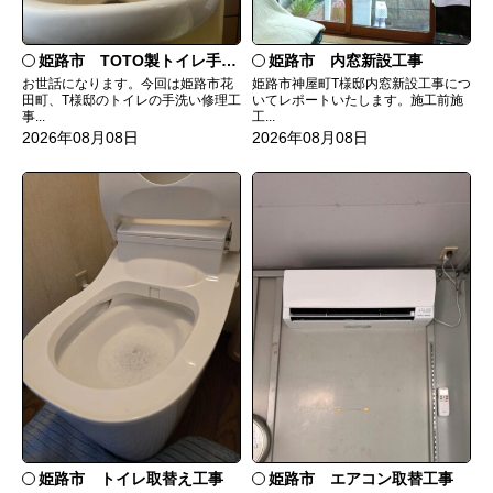
姫路市 TOTO製トイレ手洗いの水漏れ修理
姫路市 内窓新設工事
お世話になります。今回は姫路市花
姫路市神屋町T様邸内窓新設工事につ
田町、T様邸のトイレの手洗い修理工
いてレポートいたします。施工前施
事...
工...
2026年08月08日
2026年08月08日
姫路市 トイレ取替え工事
姫路市 エアコン取替工事