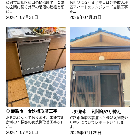
姫路市広畑区蒲田のＭ様邸で、２階
お世話になります本日は姫路市大津
の玄関に続く外部の階段の屋根と壁
区アパートのレンジフード交換工事
に...
を...
2026年07月31日
2026年07月31日
姫路市 食洗機取替工事
姫路市 玄関庇やり替え
お世話になっております。姫路市別
姫路市飾磨区妻鹿のＹ様邸玄関庇や
所町のＹ様邸の食洗機取替工事をレ
り替えについてレポートいたしま
ポ...
す。...
2026年07月31日
2026年07月29日