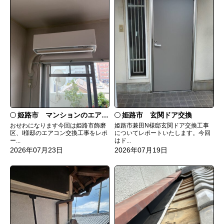
姫路市 マンションのエアコンをダイキンRXへ交換
姫路市 玄関ドア交換
おせわになります今回は姫路市飾磨
姫路市兼田N様邸玄関ドア交換工事
区、I様邸のエアコン交換工事をレポ
についてレポートいたします。今回
ー...
はド...
2026年07月23日
2026年07月19日