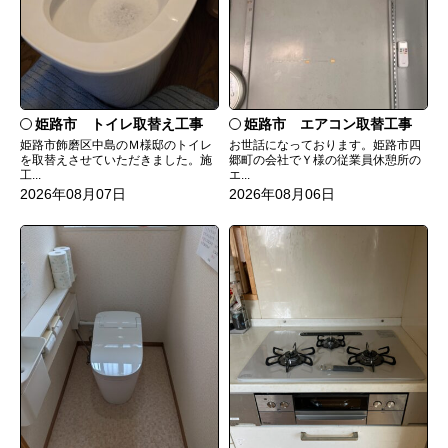
姫路市 トイレ取替え工事
姫路市 エアコン取替工事
姫路市飾磨区中島のＭ様邸のトイレ
お世話になっております。姫路市四
を取替えさせていただきました。施
郷町の会社でＹ様の従業員休憩所の
工...
エ...
2026年08月07日
2026年08月06日