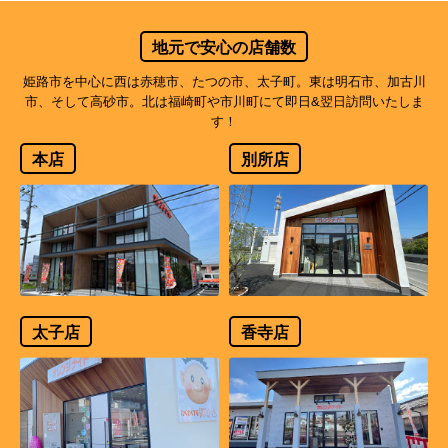
地元で安心の店舗数
姫路市を中心に西は赤穂市、たつの市、太子町。東は明石市、加古川
市、そして高砂市。北は福崎町や市川町にて即日&翌日訪問いたしま
す！
本店
別所店
太子店
香寺店