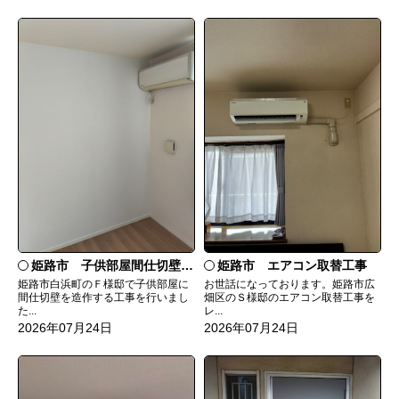
姫路市 子供部屋間仕切壁造作
姫路市 エアコン取替工事
姫路市白浜町のＦ様邸で子供部屋に
お世話になっております。姫路市広
間仕切壁を造作する工事を行いまし
畑区のＳ様邸のエアコン取替工事を
た...
レ...
2026年07月24日
2026年07月24日