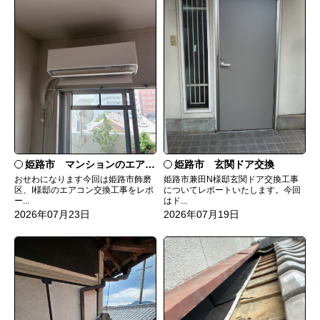
姫路市 マンションのエアコンをダイキンRXへ交換
姫路市 玄関ドア交換
おせわになります今回は姫路市飾磨
姫路市兼田N様邸玄関ドア交換工事
区、I様邸のエアコン交換工事をレポ
についてレポートいたします。今回
ー...
はド...
2026年07月23日
2026年07月19日