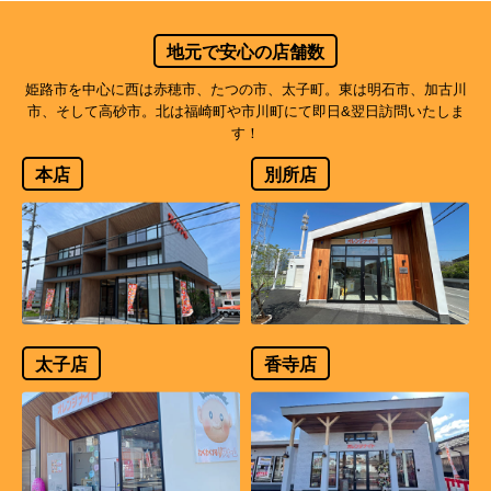
地元で安心の店舗数
姫路市を中心に西は赤穂市、たつの市、太子町。東は明石市、加古川
市、そして高砂市。北は福崎町や市川町にて即日&翌日訪問いたしま
す！
本店
別所店
太子店
香寺店