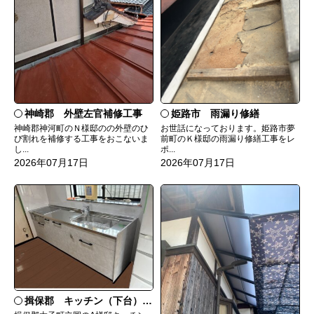
神崎郡 外壁左官補修工事
姫路市 雨漏り修繕
神崎郡神河町のＮ様邸のの外壁のひ
お世話になっております。姫路市夢
び割れを補修する工事をおこないま
前町のＫ様邸の雨漏り修繕工事をレ
し...
ポ...
2026年07月17日
2026年07月17日
揖保郡 キッチン（下台）交換