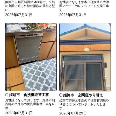
姫路市広畑区蒲田のＭ様邸で、２階
お世話になります本日は姫路市大津
の玄関に続く外部の階段の屋根と壁
区アパートのレンジフード交換工事
に...
を...
2026年07月31日
2026年07月31日
姫路市 食洗機取替工事
姫路市 玄関庇やり替え
お世話になっております。姫路市別
姫路市飾磨区妻鹿のＹ様邸玄関庇や
所町のＹ様邸の食洗機取替工事をレ
り替えについてレポートいたしま
ポ...
す。...
2026年07月31日
2026年07月29日