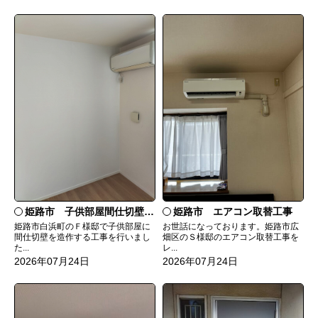
姫路市 子供部屋間仕切壁造作
姫路市 エアコン取替工事
姫路市白浜町のＦ様邸で子供部屋に
お世話になっております。姫路市広
間仕切壁を造作する工事を行いまし
畑区のＳ様邸のエアコン取替工事を
た...
レ...
2026年07月24日
2026年07月24日