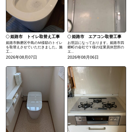
姫路市 トイレ取替え工事
姫路市 エアコン取替工事
姫路市飾磨区中島のＭ様邸のトイレ
お世話になっております。姫路市四
を取替えさせていただきました。施
郷町の会社でＹ様の従業員休憩所の
工...
エ...
2026年08月07日
2026年08月06日