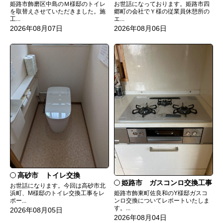
姫路市飾磨区中島のＭ様邸のトイレ
お世話になっております。姫路市四
を取替えさせていただきました。施
郷町の会社でＹ様の従業員休憩所の
工...
エ...
2026年08月07日
2026年08月06日
高砂市 トイレ交換
姫路市 ガスコンロ交換工事
お世話になります。今回は高砂市北
姫路市飾東町佐良和のY様邸ガスコ
浜町、M様邸のトイレ交換工事をレ
ンロ交換についてレポートいたしま
ポー...
す。...
2026年08月05日
2026年08月04日