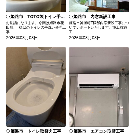
姫路市 TOTO製トイレ手洗いの水漏れ修理
姫路市 内窓新設工事
お世話になります。今回は姫路市花
姫路市神屋町T様邸内窓新設工事につ
田町、T様邸のトイレの手洗い修理工
いてレポートいたします。施工前施
事...
工...
2026年08月08日
2026年08月08日
姫路市 トイレ取替え工事
姫路市 エアコン取替工事