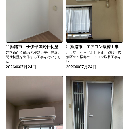
姫路市 子供部屋間仕切壁造作
姫路市 エアコン取替工事
姫路市白浜町のＦ様邸で子供部屋に
お世話になっております。姫路市広
間仕切壁を造作する工事を行いまし
畑区のＳ様邸のエアコン取替工事を
た...
レ...
2026年07月24日
2026年07月24日