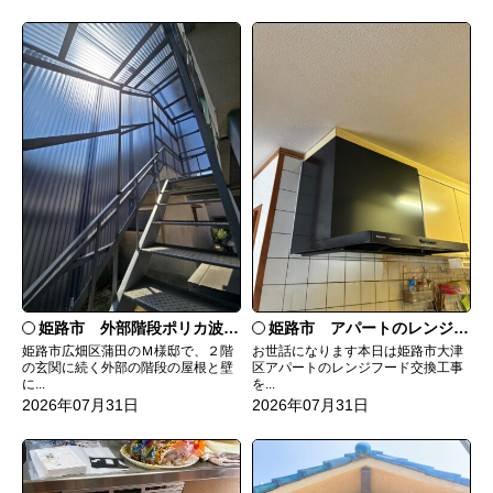
姫路市 外部階段ポリカ波板張替工事
姫路市 アパートのレンジフード交換
姫路市広畑区蒲田のＭ様邸で、２階
お世話になります本日は姫路市大津
の玄関に続く外部の階段の屋根と壁
区アパートのレンジフード交換工事
に...
を...
2026年07月31日
2026年07月31日