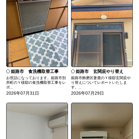
姫路市 食洗機取替工事
姫路市 玄関庇やり替え
お世話になっております。姫路市別
姫路市飾磨区妻鹿のＹ様邸玄関庇や
所町のＹ様邸の食洗機取替工事をレ
り替えについてレポートいたしま
ポ...
す。...
2026年07月31日
2026年07月29日