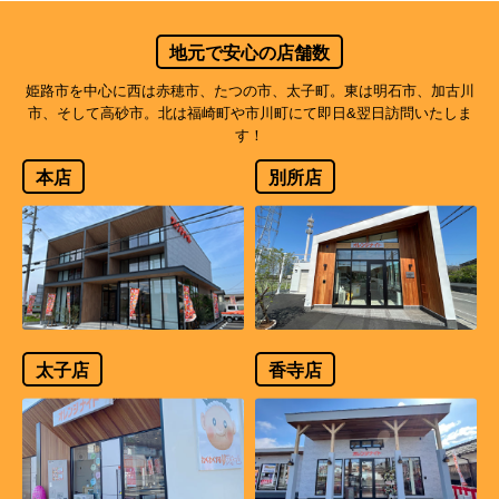
地元で安心の店舗数
姫路市を中心に西は赤穂市、たつの市、太子町。東は明石市、加古川
市、そして高砂市。北は福崎町や市川町にて即日&翌日訪問いたしま
す！
本店
別所店
太子店
香寺店