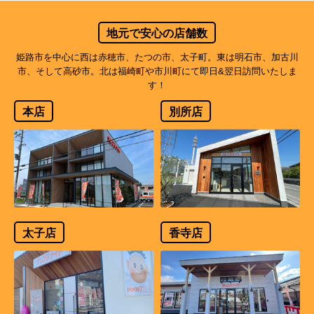
地元で安心の店舗数
姫路市を中心に西は赤穂市、たつの市、太子町。東は明石市、加古川
市、そして高砂市。北は福崎町や市川町にて即日&翌日訪問いたしま
す！
本店
別所店
太子店
香寺店