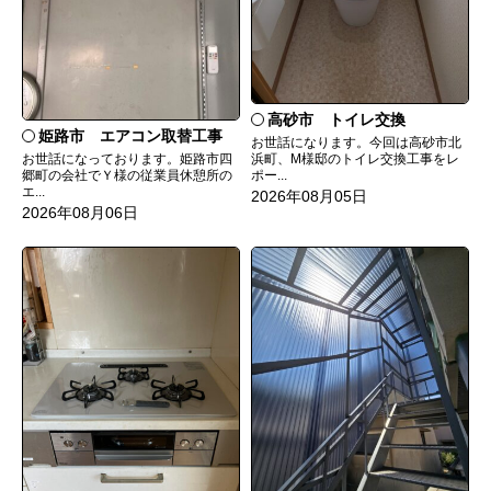
高砂市 トイレ交換
姫路市 エアコン取替工事
お世話になります。今回は高砂市北
お世話になっております。姫路市四
浜町、M様邸のトイレ交換工事をレ
郷町の会社でＹ様の従業員休憩所の
ポー...
エ...
2026年08月05日
2026年08月06日