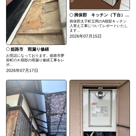
揖保郡 キッチン（下台）交換
揖保郡太子町立岡のA様邸キッチン
入替え工事についてレポートいたし
ます...
2026年07月15日
姫路市 雨漏り修繕
お世話になっております。姫路市夢
前町のＫ様邸の雨漏り修繕工事をレ
ポ...
2026年07月17日