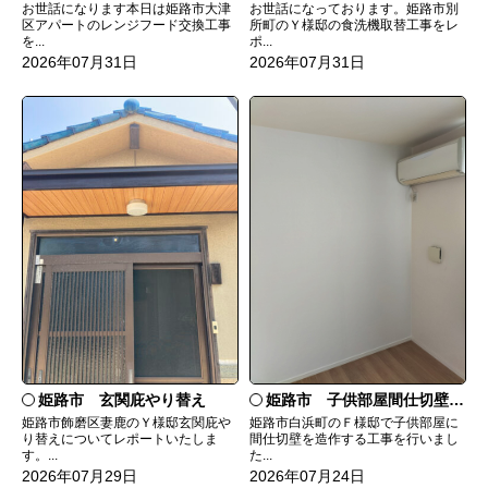
お世話になっております。姫路市別
お世話になります本日は姫路市大津
所町のＹ様邸の食洗機取替工事をレ
区アパートのレンジフード交換工事
ポ...
を...
2026年07月31日
2026年07月31日
姫路市 玄関庇やり替え
姫路市 子供部屋間仕切壁造作
姫路市飾磨区妻鹿のＹ様邸玄関庇や
姫路市白浜町のＦ様邸で子供部屋に
り替えについてレポートいたしま
間仕切壁を造作する工事を行いまし
す。...
た...
2026年07月29日
2026年07月24日