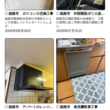
姫路市 ガスコンロ交換工事
姫路市 外部階段ポリカ波板張替工事
姫路市飾東町佐良和のY様邸ガスコ
姫路市広畑区蒲田のＭ様邸で、２階
ンロ交換についてレポートいたしま
の玄関に続く外部の階段の屋根と壁
す。...
に...
2026年08月04日
2026年07月31日
姫路市 食洗機取替工事
姫路市 アパートのレンジフード交換