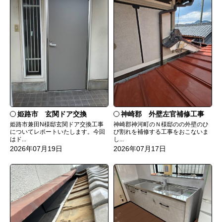
姫路市 玄関ドア交換
神崎郡 外壁左官補修工事
姫路市兼田N様邸玄関ドア交換工事
神崎郡神河町のＮ様邸のの外壁のひ
についてレポートいたします。今回
び割れを補修する工事をおこないま
はド...
し...
2026年07月19日
2026年07月17日