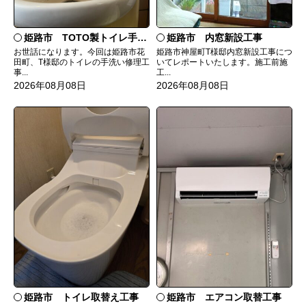
姫路市 TOTO製トイレ手洗いの水漏れ修理
姫路市 内窓新設工事
お世話になります。今回は姫路市花
姫路市神屋町T様邸内窓新設工事につ
田町、T様邸のトイレの手洗い修理工
いてレポートいたします。施工前施
事...
工...
2026年08月08日
2026年08月08日
姫路市 トイレ取替え工事
姫路市 エアコン取替工事