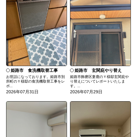
姫路市 食洗機取替工事
姫路市 玄関庇やり替え
お世話になっております。姫路市別
姫路市飾磨区妻鹿のＹ様邸玄関庇や
所町のＹ様邸の食洗機取替工事をレ
り替えについてレポートいたしま
ポ...
す。...
2026年07月31日
2026年07月29日