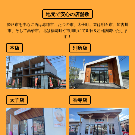
地元で安心の店舗数
姫路市を中心に西は赤穂市、たつの市、太子町。東は明石市、加古川
市、そして高砂市。北は福崎町や市川町にて即日&翌日訪問いたしま
す！
本店
別所店
太子店
香寺店