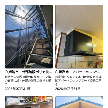
姫路市 外部階段ポリカ波板張替工事
姫路市 アパートのレンジフード交換
姫路市広畑区蒲田のＭ様邸で、２階
お世話になります本日は姫路市大津
の玄関に続く外部の階段の屋根と壁
区アパートのレンジフード交換工事
に...
を...
2026年07月31日
2026年07月31日