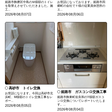
姫路市飾磨区中島のＭ様邸のトイレ
お世話になっております。姫路市四
を取替えさせていただきました。施
郷町の会社でＹ様の従業員休憩所の
工...
エ...
2026年08月07日
2026年08月06日
高砂市 トイレ交換
姫路市 ガスコンロ交換工事
お世話になります。今回は高砂市北
姫路市飾東町佐良和のY様邸ガスコ
浜町、M様邸のトイレ交換工事をレ
ンロ交換についてレポートいたしま
ポー...
す。...
2026年08月05日
2026年08月04日