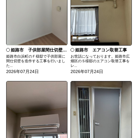
姫路市 子供部屋間仕切壁造作
姫路市 エアコン取替工事
姫路市白浜町のＦ様邸で子供部屋に
お世話になっております。姫路市広
間仕切壁を造作する工事を行いまし
畑区のＳ様邸のエアコン取替工事を
た...
レ...
2026年07月24日
2026年07月24日