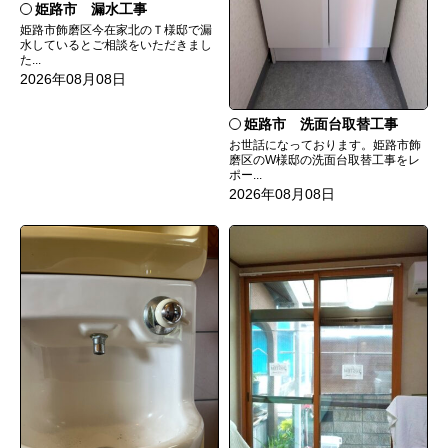
姫路市 漏水工事
姫路市飾磨区今在家北のＴ様邸で漏
水しているとご相談をいただきまし
た...
2026年08月08日
姫路市 洗面台取替工事
お世話になっております。姫路市飾
磨区のW様邸の洗面台取替工事をレ
ポー...
2026年08月08日