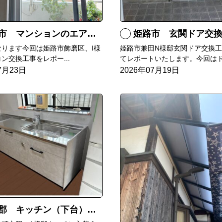
マンションのエアコンをダイキンRXへ交換
姫路市 玄関ドア交
なります今回は姫路市飾磨区、I様
姫路市兼田N様邸玄関ドア交換
ン交換工事をレポー...
てレポートいたします。今回はド.
7月23日
2026年07月19日
郡 キッチン（下台）交換