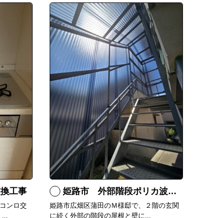
交換工事
姫路市 外部階段ポリカ波板張替工事
コンロ交
姫路市広畑区蒲田のＭ様邸で、２階の玄関
..
に続く外部の階段の屋根と壁に...