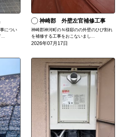
換
神崎郡 外壁左官補修工事
工事につい
神崎郡神河町のＮ様邸のの外壁のひび割れ
..
を補修する工事をおこないまし...
2026年07月17日