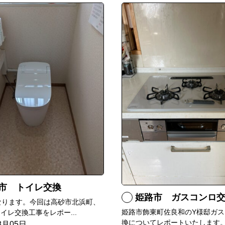
市 トイレ交換
姫路市 ガスコンロ
なります。今回は高砂市北浜町、
姫路市飾東町佐良和のY様邸ガス
イレ交換工事をレポー...
換についてレポートいたします。.
8月05日