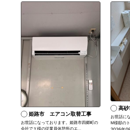
高砂
姫路市 エアコン取替工事
お世話に
お世話になっております。姫路市四郷町の
M様邸のト
会社でＹ様の従業員休憩所のエ...
2026年0