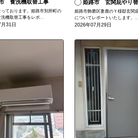
市 食洗機取替工事
姫路市 玄関庇やり
なっております。姫路市別所町の
姫路市飾磨区妻鹿のＹ様邸玄関
洗機取替工事をレポ...
についてレポートいたします。..
7月31日
2026年07月29日