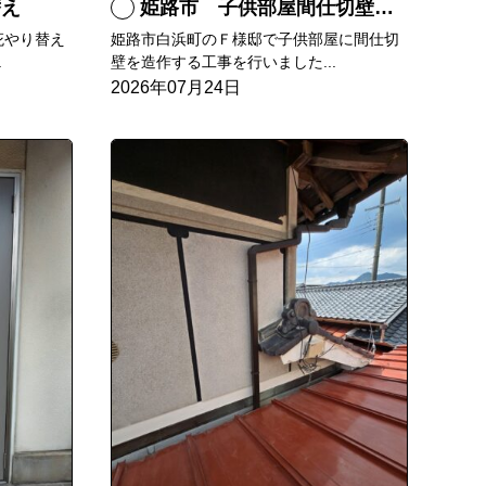
替え
姫路市 子供部屋間仕切壁造作
庇やり替え
姫路市白浜町のＦ様邸で子供部屋に間仕切
.
壁を造作する工事を行いました...
2026年07月24日