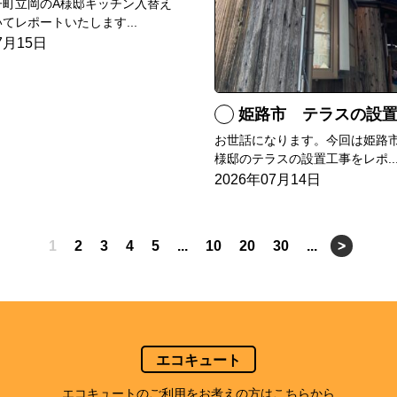
子町立岡のA様邸キッチン入替え
てレポートいたします...
7月15日
姫路市 テラスの設
お世話になります。今回は姫路市
様邸のテラスの設置工事をレポ..
2026年07月14日
1
2
3
4
5
...
10
20
30
...
>
エコキュート
エコキュートのご利用をお考えの方はこちらから