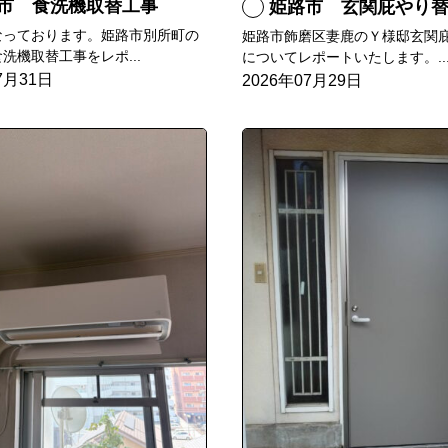
市 食洗機取替工事
姫路市 玄関庇やり
なっております。姫路市別所町の
姫路市飾磨区妻鹿のＹ様邸玄関
洗機取替工事をレポ...
についてレポートいたします。..
7月31日
2026年07月29日