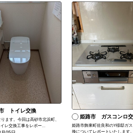
市 トイレ交換
姫路市 ガスコンロ
なります。今回は高砂市北浜町、
姫路市飾東町佐良和のY様邸ガス
イレ交換工事をレポー...
換についてレポートいたします。.
8月05日