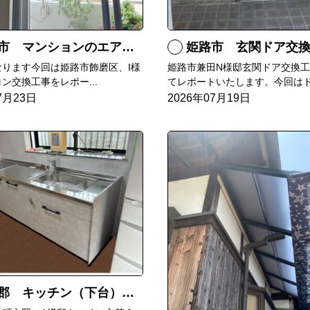
マンションのエアコンをダイキンRXへ交換
姫路市 玄関ドア交
なります今回は姫路市飾磨区、I様
姫路市兼田N様邸玄関ドア交換
ン交換工事をレポー...
てレポートいたします。今回はド.
7月23日
2026年07月19日
郡 キッチン（下台）交換