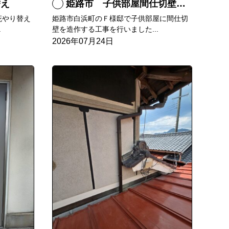
替え
姫路市 子供部屋間仕切壁造作
庇やり替え
姫路市白浜町のＦ様邸で子供部屋に間仕切
.
壁を造作する工事を行いました...
2026年07月24日