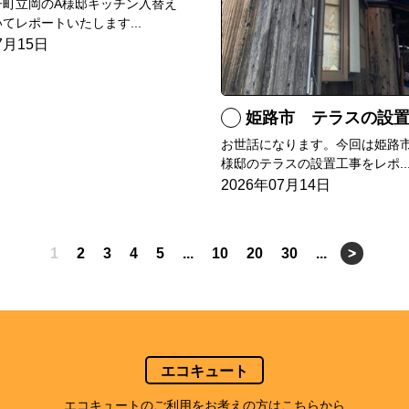
子町立岡のA様邸キッチン入替え
てレポートいたします...
7月15日
姫路市 テラスの設
お世話になります。今回は姫路市
様邸のテラスの設置工事をレポ..
2026年07月14日
1
2
3
4
5
...
10
20
30
...
>
エコキュート
エコキュートのご利用をお考えの方はこちらから