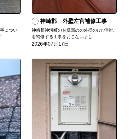
換
神崎郡 外壁左官補修工事
工事につい
神崎郡神河町のＮ様邸のの外壁のひび割れ
..
を補修する工事をおこないまし...
2026年07月17日