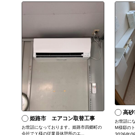
高砂
姫路市 エアコン取替工事
お世話に
お世話になっております。姫路市四郷町の
M様邸のト
会社でＹ様の従業員休憩所のエ...
2026年0