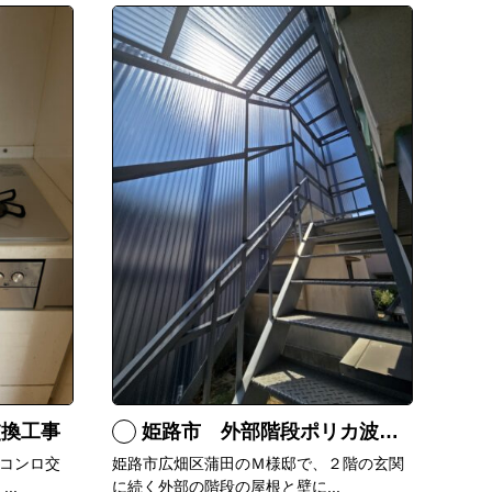
交換工事
姫路市 外部階段ポリカ波板張替工事
コンロ交
姫路市広畑区蒲田のＭ様邸で、２階の玄関
..
に続く外部の階段の屋根と壁に...