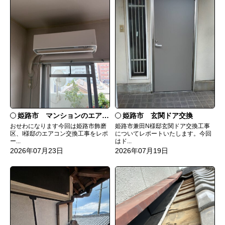
姫路市 マンションのエアコンをダイキンRXへ交換
姫路市 玄関ドア交換
おせわになります今回は姫路市飾磨
姫路市兼田N様邸玄関ドア交換工事
区、I様邸のエアコン交換工事をレポ
についてレポートいたします。今回
ー...
はド...
2026年07月23日
2026年07月19日