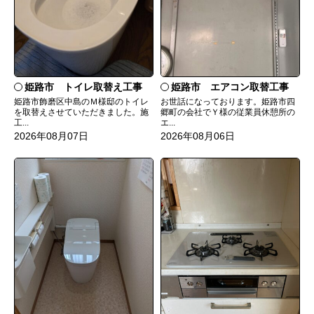
姫路市 トイレ取替え工事
姫路市 エアコン取替工事
姫路市飾磨区中島のＭ様邸のトイレ
お世話になっております。姫路市四
を取替えさせていただきました。施
郷町の会社でＹ様の従業員休憩所の
工...
エ...
2026年08月07日
2026年08月06日