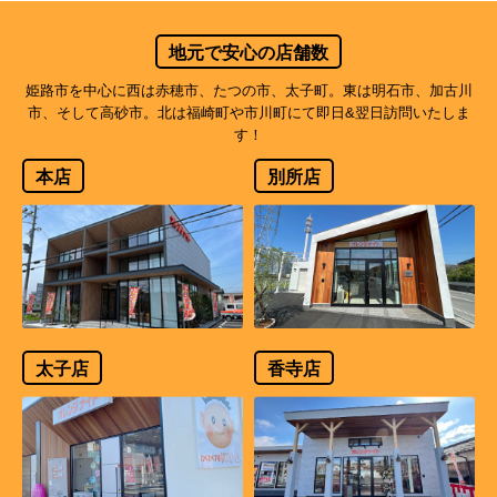
地元で安心の店舗数
姫路市を中心に西は赤穂市、たつの市、太子町。東は明石市、加古川
市、そして高砂市。北は福崎町や市川町にて即日&翌日訪問いたしま
す！
本店
別所店
太子店
香寺店