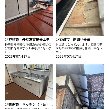
神崎郡 外壁左官補修工事
姫路市 雨漏り修繕
神崎郡神河町のＮ様邸のの外壁のひ
お世話になっております。姫路市夢
び割れを補修する工事をおこないま
前町のＫ様邸の雨漏り修繕工事をレ
し...
ポ...
2026年07月17日
2026年07月17日
揖保郡 キッチン（下台）交換