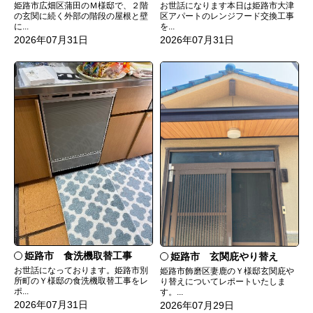
姫路市広畑区蒲田のＭ様邸で、２階
お世話になります本日は姫路市大津
の玄関に続く外部の階段の屋根と壁
区アパートのレンジフード交換工事
に...
を...
2026年07月31日
2026年07月31日
姫路市 食洗機取替工事
姫路市 玄関庇やり替え
お世話になっております。姫路市別
姫路市飾磨区妻鹿のＹ様邸玄関庇や
所町のＹ様邸の食洗機取替工事をレ
り替えについてレポートいたしま
ポ...
す。...
2026年07月31日
2026年07月29日