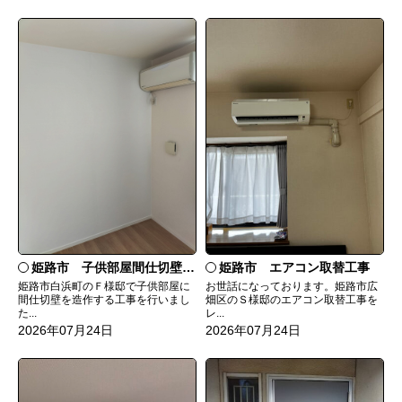
姫路市 子供部屋間仕切壁造作
姫路市 エアコン取替工事
姫路市白浜町のＦ様邸で子供部屋に
お世話になっております。姫路市広
間仕切壁を造作する工事を行いまし
畑区のＳ様邸のエアコン取替工事を
た...
レ...
2026年07月24日
2026年07月24日