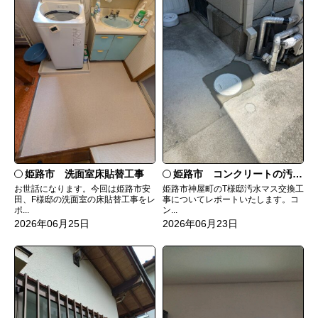
姫路市 洗面室床貼替工事
姫路市 コンクリートの汚水マスを塩ビに
お世話になります。今回は姫路市安
姫路市神屋町のT様邸汚水マス交換工
田、F様邸の洗面室の床貼替工事をレ
事についてレポートいたします。コ
ポ...
ン...
2026年06月25日
2026年06月23日