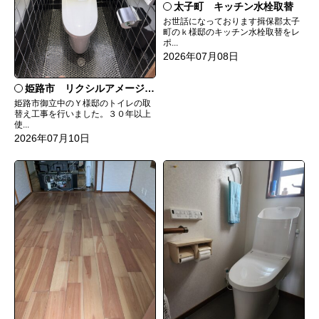
太子町 キッチン水栓取替
お世話になっております揖保郡太子
町のｋ様邸のキッチン水栓取替をレ
ポ...
2026年07月08日
姫路市 リクシルアメージュシャワートイレ
姫路市御立中のＹ様邸のトイレの取
替え工事を行いました。３０年以上
使...
2026年07月10日