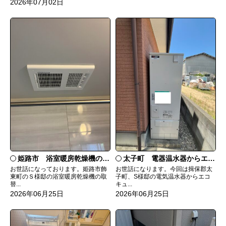
2026年07月02日
姫路市 浴室暖房乾燥機の取替工事
太子町 電器温水器からエコキュートへ取替
お世話になっております。姫路市飾
お世話になります。今回は揖保郡太
東町のＳ様邸の浴室暖房乾燥機の取
子町、S様邸の電気温水器からエコ
替...
キュ...
2026年06月25日
2026年06月25日