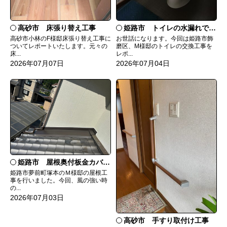
高砂市 床張り替え工事
姫路市 トイレの水漏れで交換
高砂市小林のF様邸床張り替え工事に
お世話になります。今回は姫路市飾
ついてレポートいたします。元々の
磨区、M様邸のトイレの交換工事を
床...
レポ...
2026年07月07日
2026年07月04日
姫路市 屋根奥付板金カバー工事
姫路市夢前町塚本のＭ様邸の屋根工
事を行いました。今回、風の強い時
の...
2026年07月03日
高砂市 手すり取付け工事