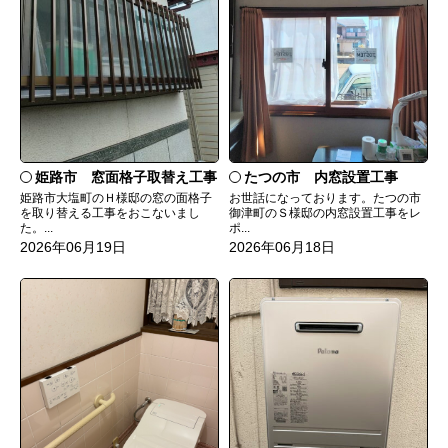
たつの市 内窓設置工事
姫路市 窓面格子取替え工事
お世話になっております。たつの市
姫路市大塩町のＨ様邸の窓の面格子
御津町のＳ様邸の内窓設置工事をレ
を取り替える工事をおこないまし
ポ...
た。...
2026年06月18日
2026年06月19日