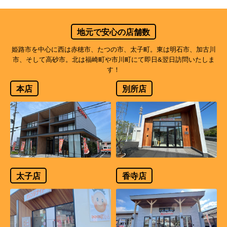
地元で安心の店舗数
姫路市を中心に西は赤穂市、たつの市、太子町。東は明石市、加古川
市、そして高砂市。北は福崎町や市川町にて即日&翌日訪問いたしま
す！
本店
別所店
太子店
香寺店