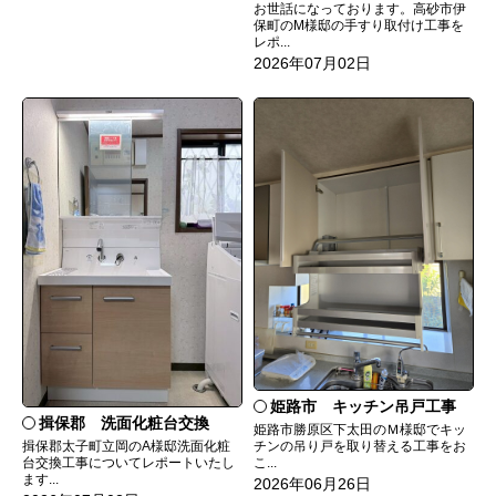
お世話になっております。高砂市伊
保町のM様邸の手すり取付け工事を
レポ...
2026年07月02日
姫路市 キッチン吊戸工事
揖保郡 洗面化粧台交換
姫路市勝原区下太田のＭ様邸でキッ
チンの吊り戸を取り替える工事をお
揖保郡太子町立岡のA様邸洗面化粧
こ...
台交換工事についてレポートいたし
ます...
2026年06月26日