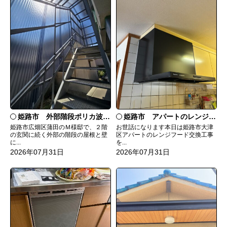
姫路市 外部階段ポリカ波板張替工事
姫路市 アパートのレンジフード交換
姫路市広畑区蒲田のＭ様邸で、２階
お世話になります本日は姫路市大津
の玄関に続く外部の階段の屋根と壁
区アパートのレンジフード交換工事
に...
を...
2026年07月31日
2026年07月31日