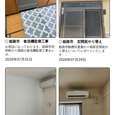
姫路市 食洗機取替工事
姫路市 玄関庇やり替え
お世話になっております。姫路市別
姫路市飾磨区妻鹿のＹ様邸玄関庇や
所町のＹ様邸の食洗機取替工事をレ
り替えについてレポートいたしま
ポ...
す。...
2026年07月31日
2026年07月29日