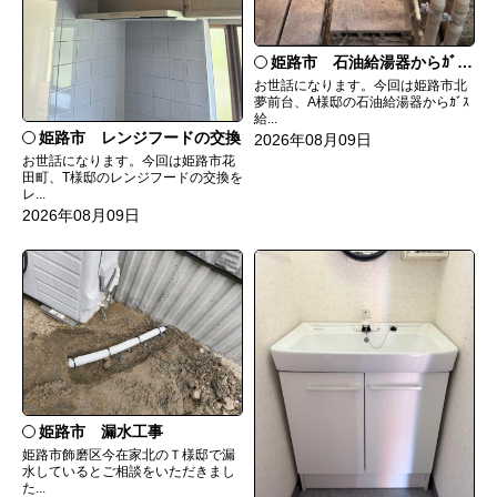
姫路市 石油給湯器からｶﾞｽ給湯器へ取替
お世話になります。今回は姫路市北
夢前台、A様邸の石油給湯器からｶﾞｽ
給...
姫路市 レンジフードの交換
2026年08月09日
お世話になります。今回は姫路市花
田町、T様邸のレンジフードの交換を
レ...
2026年08月09日
姫路市 漏水工事
姫路市飾磨区今在家北のＴ様邸で漏
水しているとご相談をいただきまし
た...