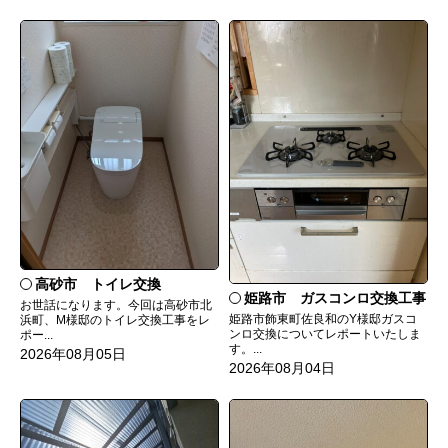
高砂市 トイレ交換
姫路市 ガスコンロ交換工事
お世話になります。今回は高砂市北
姫路市飾東町佐良和のY様邸ガスコ
浜町、M様邸のトイレ交換工事をレ
ンロ交換についてレポートいたしま
ポー...
す。...
2026年08月05日
2026年08月04日