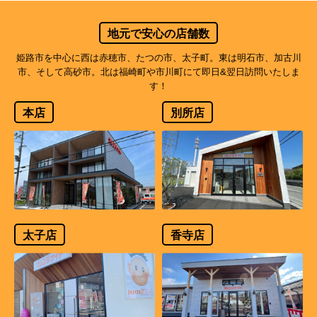
地元で安心の店舗数
姫路市を中心に西は赤穂市、たつの市、太子町。東は明石市、加古川
市、そして高砂市。北は福崎町や市川町にて即日&翌日訪問いたしま
す！
本店
別所店
太子店
香寺店