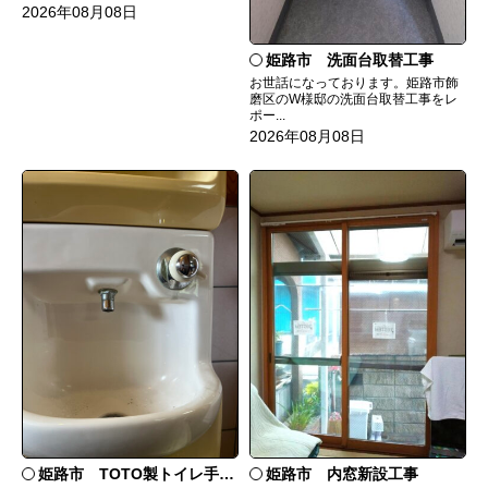
2026年08月08日
姫路市 洗面台取替工事
お世話になっております。姫路市飾
磨区のW様邸の洗面台取替工事をレ
ポー...
2026年08月08日
姫路市 TOTO製トイレ手洗いの水漏れ修理
姫路市 内窓新設工事