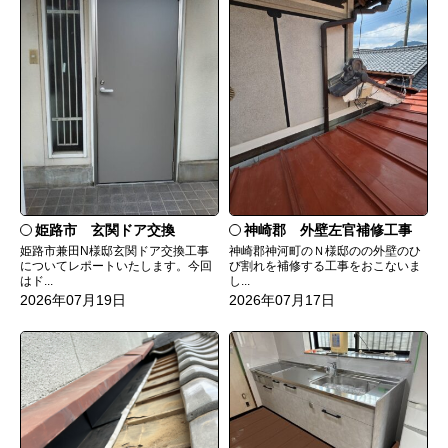
姫路市 玄関ドア交換
神崎郡 外壁左官補修工事
姫路市兼田N様邸玄関ドア交換工事
神崎郡神河町のＮ様邸のの外壁のひ
についてレポートいたします。今回
び割れを補修する工事をおこないま
はド...
し...
2026年07月19日
2026年07月17日