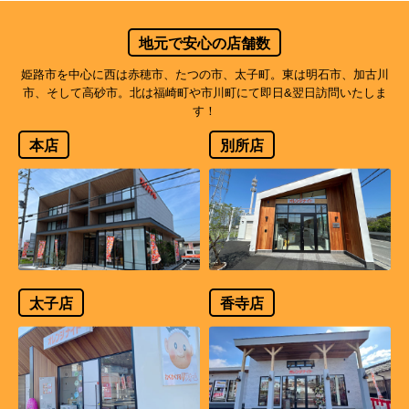
地元で安心の店舗数
姫路市を中心に西は赤穂市、たつの市、太子町。東は明石市、加古川
市、そして高砂市。北は福崎町や市川町にて即日&翌日訪問いたしま
す！
本店
別所店
太子店
香寺店