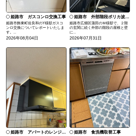
姫路市 ガスコンロ交換工事
姫路市 外部階段ポリカ波板張替工事
姫路市飾東町佐良和のY様邸ガスコ
姫路市広畑区蒲田のＭ様邸で、２階
ンロ交換についてレポートいたしま
の玄関に続く外部の階段の屋根と壁
す。...
に...
2026年08月04日
2026年07月31日
姫路市 食洗機取替工事
姫路市 アパートのレンジフード交換