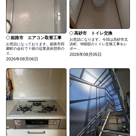
高砂市 トイレ交換
姫路市 エアコン取替工事
お世話になります。今回は高砂市北
お世話になっております。姫路市四
浜町、M様邸のトイレ交換工事をレ
郷町の会社でＹ様の従業員休憩所の
ポー...
エ...
2026年08月05日
2026年08月06日