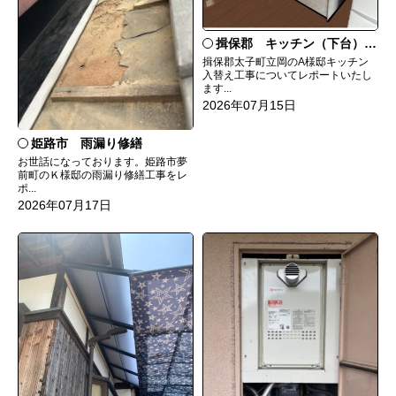
揖保郡 キッチン（下台）交換
揖保郡太子町立岡のA様邸キッチン
入替え工事についてレポートいたし
ます...
2026年07月15日
姫路市 雨漏り修繕
お世話になっております。姫路市夢
前町のＫ様邸の雨漏り修繕工事をレ
ポ...
2026年07月17日