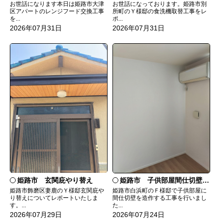
お世話になっております。姫路市別
お世話になります本日は姫路市大津
所町のＹ様邸の食洗機取替工事をレ
区アパートのレンジフード交換工事
ポ...
を...
2026年07月31日
2026年07月31日
姫路市 玄関庇やり替え
姫路市 子供部屋間仕切壁造作
姫路市飾磨区妻鹿のＹ様邸玄関庇や
姫路市白浜町のＦ様邸で子供部屋に
り替えについてレポートいたしま
間仕切壁を造作する工事を行いまし
す。...
た...
2026年07月29日
2026年07月24日