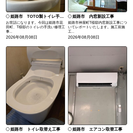
姫路市 TOTO製トイレ手洗いの水漏れ修理
姫路市 内窓新設工事
お世話になります。今回は姫路市花
姫路市神屋町T様邸内窓新設工事につ
田町、T様邸のトイレの手洗い修理工
いてレポートいたします。施工前施
事...
工...
2026年08月08日
2026年08月08日
姫路市 トイレ取替え工事
姫路市 エアコン取替工事