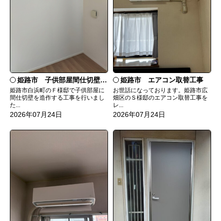
姫路市 子供部屋間仕切壁造作
姫路市 エアコン取替工事
姫路市白浜町のＦ様邸で子供部屋に
お世話になっております。姫路市広
間仕切壁を造作する工事を行いまし
畑区のＳ様邸のエアコン取替工事を
た...
レ...
2026年07月24日
2026年07月24日