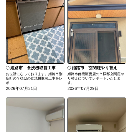
姫路市 食洗機取替工事
姫路市 玄関庇やり替え
お世話になっております。姫路市別
姫路市飾磨区妻鹿のＹ様邸玄関庇や
所町のＹ様邸の食洗機取替工事をレ
り替えについてレポートいたしま
ポ...
す。...
2026年07月31日
2026年07月29日