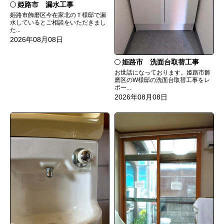
姫路市 漏水工事
姫路市飾磨区今在家北のＴ様邸で漏
水しているとご相談をいただきまし
た...
2026年08月08日
姫路市 洗面台取替工事
お世話になっております。姫路市飾
磨区のW様邸の洗面台取替工事をレ
ポー...
2026年08月08日