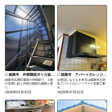
姫路市 外部階段ポリカ波板張替工事
姫路市 アパートのレンジフード交換
姫路市広畑区蒲田のＭ様邸で、２階
お世話になります本日は姫路市大津
の玄関に続く外部の階段の屋根と壁
区アパートのレンジフード交換工事
に...
を...
2026年07月31日
2026年07月31日