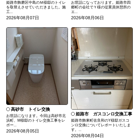
姫路市飾磨区中島のＭ様邸のトイレ
お世話になっております。姫路市四
を取替えさせていただきました。施
郷町の会社でＹ様の従業員休憩所の
工...
エ...
2026年08月07日
2026年08月06日
高砂市 トイレ交換
姫路市 ガスコンロ交換工事
お世話になります。今回は高砂市北
姫路市飾東町佐良和のY様邸ガスコ
浜町、M様邸のトイレ交換工事をレ
ンロ交換についてレポートいたしま
ポー...
す。...
2026年08月05日
2026年08月04日