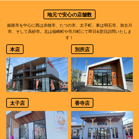
地元で安心の店舗数
姫路市を中心に西は赤穂市、たつの市、太子町。東は明石市、加古川
市、そして高砂市。北は福崎町や市川町にて即日&翌日訪問いたしま
す！
本店
別所店
太子店
香寺店