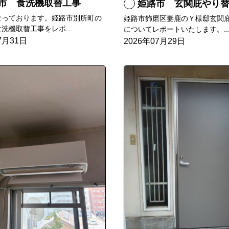
市 食洗機取替工事
姫路市 玄関庇やり
なっております。姫路市別所町の
姫路市飾磨区妻鹿のＹ様邸玄関
洗機取替工事をレポ...
についてレポートいたします。..
7月31日
2026年07月29日