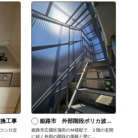
交換工事
姫路市 外部階段ポリカ波板張替工事
コンロ交
姫路市広畑区蒲田のＭ様邸で、２階の玄関
..
に続く外部の階段の屋根と壁に...