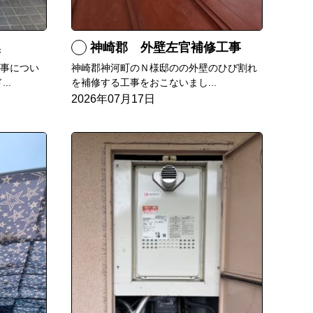
換
神崎郡 外壁左官補修工事
工事につい
神崎郡神河町のＮ様邸のの外壁のひび割れ
..
を補修する工事をおこないまし...
2026年07月17日