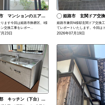
マンションのエアコンをダイキンRXへ交換
姫路市 玄関ドア交
なります今回は姫路市飾磨区、I様
姫路市兼田N様邸玄関ドア交換
ン交換工事をレポー...
てレポートいたします。今回はド.
7月23日
2026年07月19日
郡 キッチン（下台）交換