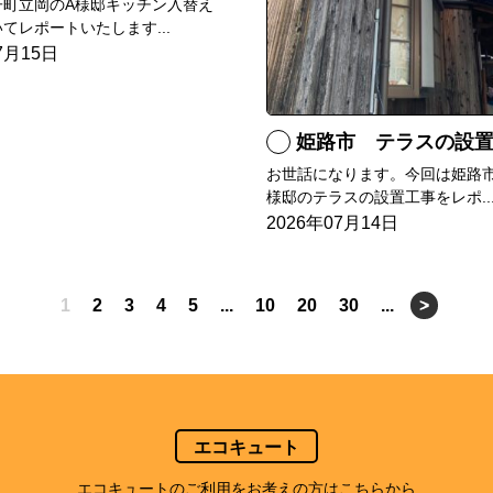
子町立岡のA様邸キッチン入替え
てレポートいたします...
7月15日
姫路市 テラスの設
お世話になります。今回は姫路市
様邸のテラスの設置工事をレポ..
2026年07月14日
1
2
3
4
5
...
10
20
30
...
>
エコキュート
エコキュートのご利用をお考えの方はこちらから