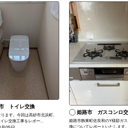
市 トイレ交換
姫路市 ガスコンロ
なります。今回は高砂市北浜町、
姫路市飾東町佐良和のY様邸ガス
イレ交換工事をレポー...
換についてレポートいたします。.
8月05日