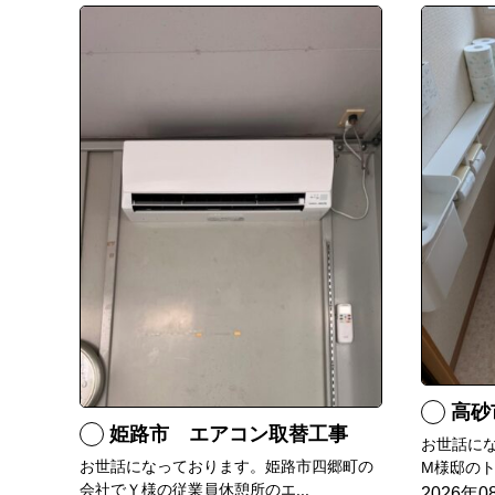
高砂
姫路市 エアコン取替工事
お世話に
お世話になっております。姫路市四郷町の
M様邸のト
会社でＹ様の従業員休憩所のエ...
2026年0