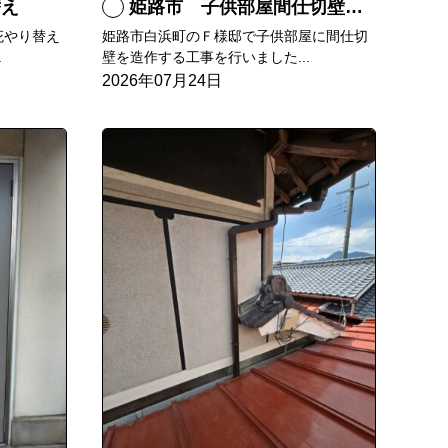
替え
姫路市 子供部屋間仕切壁造作
庇やり替え
姫路市白浜町のＦ様邸で子供部屋に間仕切
.
壁を造作する工事を行いました...
2026年07月24日