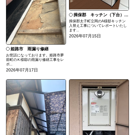
揖保郡 キッチン（下台）交換
揖保郡太子町立岡のA様邸キッチン
入替え工事についてレポートいたし
ます...
2026年07月15日
姫路市 雨漏り修繕
お世話になっております。姫路市夢
前町のＫ様邸の雨漏り修繕工事をレ
ポ...
2026年07月17日