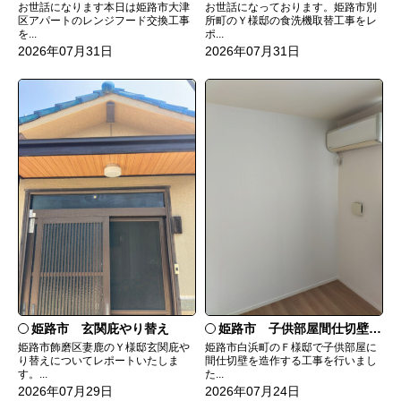
お世話になっております。姫路市別
お世話になります本日は姫路市大津
所町のＹ様邸の食洗機取替工事をレ
区アパートのレンジフード交換工事
ポ...
を...
2026年07月31日
2026年07月31日
姫路市 玄関庇やり替え
姫路市 子供部屋間仕切壁造作
姫路市飾磨区妻鹿のＹ様邸玄関庇や
姫路市白浜町のＦ様邸で子供部屋に
り替えについてレポートいたしま
間仕切壁を造作する工事を行いまし
す。...
た...
2026年07月29日
2026年07月24日