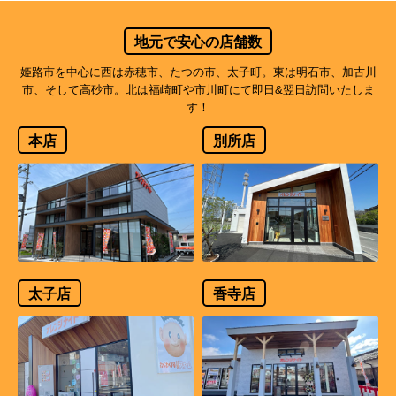
地元で安心の店舗数
姫路市を中心に西は赤穂市、たつの市、太子町。東は明石市、加古川
市、そして高砂市。北は福崎町や市川町にて即日&翌日訪問いたしま
す！
本店
別所店
太子店
香寺店