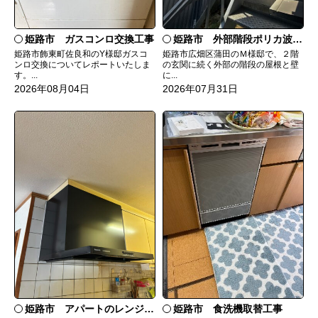
姫路市 ガスコンロ交換工事
姫路市 外部階段ポリカ波板張替工事
姫路市飾東町佐良和のY様邸ガスコ
姫路市広畑区蒲田のＭ様邸で、２階
ンロ交換についてレポートいたしま
の玄関に続く外部の階段の屋根と壁
す。...
に...
2026年08月04日
2026年07月31日
姫路市 食洗機取替工事
姫路市 アパートのレンジフード交換