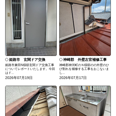
姫路市 玄関ドア交換
神崎郡 外壁左官補修工事
姫路市兼田N様邸玄関ドア交換工事
神崎郡神河町のＮ様邸のの外壁のひ
についてレポートいたします。今回
び割れを補修する工事をおこないま
はド...
し...
2026年07月19日
2026年07月17日