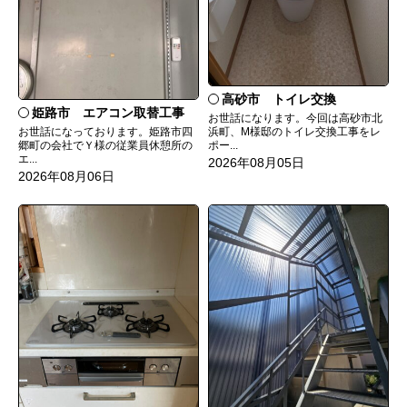
高砂市 トイレ交換
姫路市 エアコン取替工事
お世話になります。今回は高砂市北
お世話になっております。姫路市四
浜町、M様邸のトイレ交換工事をレ
郷町の会社でＹ様の従業員休憩所の
ポー...
エ...
2026年08月05日
2026年08月06日