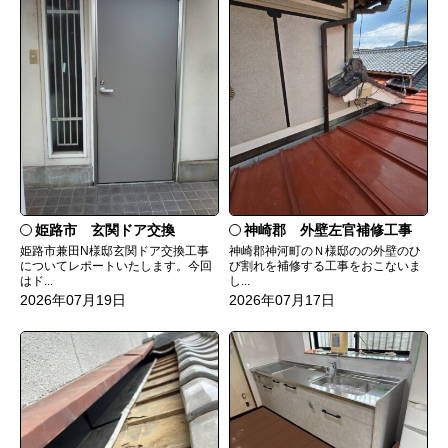
姫路市 玄関ドア交換
神崎郡 外壁左官補修工事
姫路市兼田N様邸玄関ドア交換工事
神崎郡神河町のＮ様邸のの外壁のひ
についてレポートいたします。今回
び割れを補修する工事をおこないま
はド...
し...
2026年07月19日
2026年07月17日