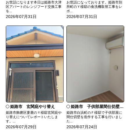
お世話になっております。姫路市別
お世話になります本日は姫路市大津
所町のＹ様邸の食洗機取替工事をレ
区アパートのレンジフード交換工事
ポ...
を...
2026年07月31日
2026年07月31日
姫路市 玄関庇やり替え
姫路市 子供部屋間仕切壁造作
姫路市飾磨区妻鹿のＹ様邸玄関庇や
姫路市白浜町のＦ様邸で子供部屋に
り替えについてレポートいたしま
間仕切壁を造作する工事を行いまし
す。...
た...
2026年07月29日
2026年07月24日