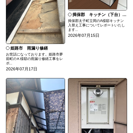
揖保郡 キッチン（下台）交換
揖保郡太子町立岡のA様邸キッチン
入替え工事についてレポートいたし
ます...
2026年07月15日
姫路市 雨漏り修繕
お世話になっております。姫路市夢
前町のＫ様邸の雨漏り修繕工事をレ
ポ...
2026年07月17日