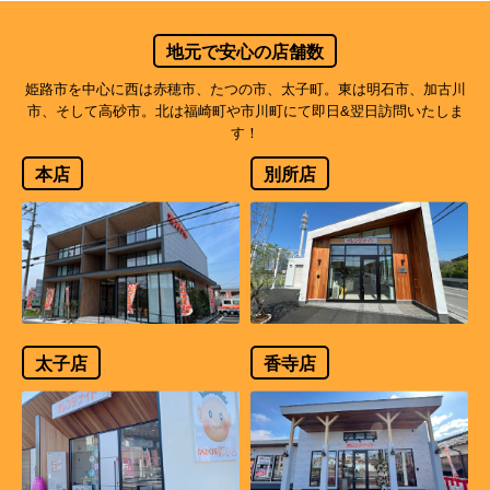
地元で安心の店舗数
姫路市を中心に西は赤穂市、たつの市、太子町。東は明石市、加古川
市、そして高砂市。北は福崎町や市川町にて即日&翌日訪問いたしま
す！
本店
別所店
太子店
香寺店