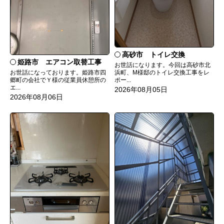
高砂市 トイレ交換
姫路市 エアコン取替工事
お世話になります。今回は高砂市北
お世話になっております。姫路市四
浜町、M様邸のトイレ交換工事をレ
郷町の会社でＹ様の従業員休憩所の
ポー...
エ...
2026年08月05日
2026年08月06日