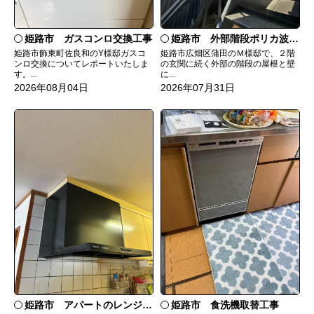
姫路市 ガスコンロ交換工事
姫路市 外部階段ポリカ波板張替工事
姫路市飾東町佐良和のY様邸ガスコ
姫路市広畑区蒲田のＭ様邸で、２階
ンロ交換についてレポートいたしま
の玄関に続く外部の階段の屋根と壁
す。...
に...
2026年08月04日
2026年07月31日
姫路市 食洗機取替工事
姫路市 アパートのレンジフード交換