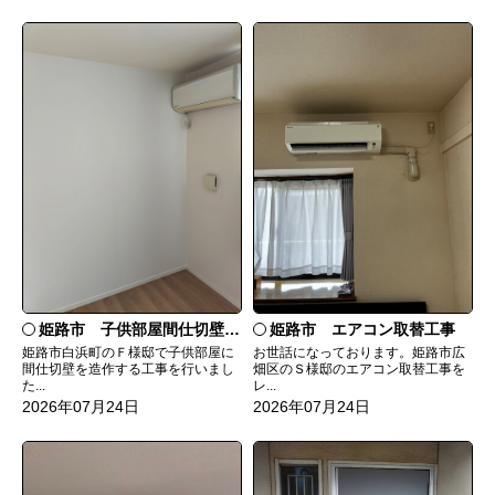
姫路市 子供部屋間仕切壁造作
姫路市 エアコン取替工事
姫路市白浜町のＦ様邸で子供部屋に
お世話になっております。姫路市広
間仕切壁を造作する工事を行いまし
畑区のＳ様邸のエアコン取替工事を
た...
レ...
2026年07月24日
2026年07月24日