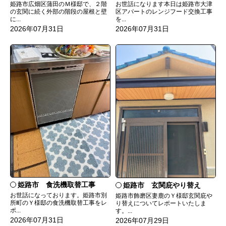
姫路市広畑区蒲田のＭ様邸で、２階
お世話になります本日は姫路市大津
の玄関に続く外部の階段の屋根と壁
区アパートのレンジフード交換工事
に...
を...
2026年07月31日
2026年07月31日
姫路市 食洗機取替工事
姫路市 玄関庇やり替え
お世話になっております。姫路市別
姫路市飾磨区妻鹿のＹ様邸玄関庇や
所町のＹ様邸の食洗機取替工事をレ
り替えについてレポートいたしま
ポ...
す。...
2026年07月31日
2026年07月29日