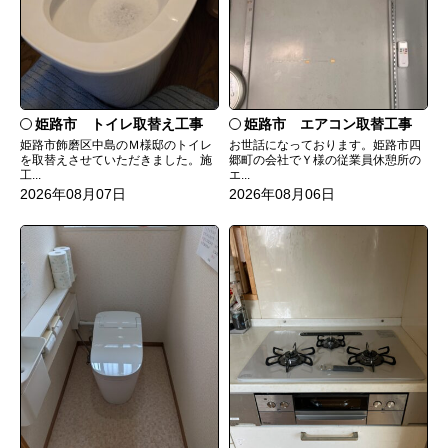
姫路市 トイレ取替え工事
姫路市 エアコン取替工事
姫路市飾磨区中島のＭ様邸のトイレ
お世話になっております。姫路市四
を取替えさせていただきました。施
郷町の会社でＹ様の従業員休憩所の
工...
エ...
2026年08月07日
2026年08月06日