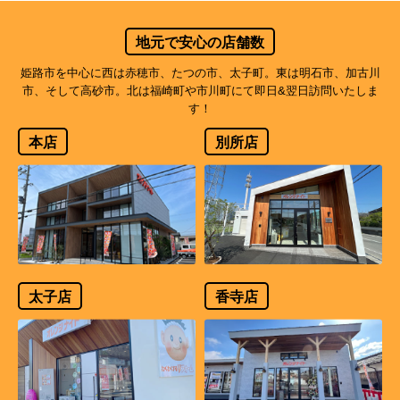
地元で安心の店舗数
姫路市を中心に西は赤穂市、たつの市、太子町。東は明石市、加古川
市、そして高砂市。北は福崎町や市川町にて即日&翌日訪問いたしま
す！
本店
別所店
太子店
香寺店