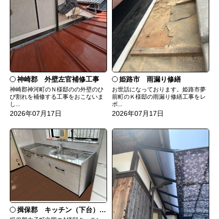
神崎郡 外壁左官補修工事
姫路市 雨漏り修繕
神崎郡神河町のＮ様邸のの外壁のひ
お世話になっております。姫路市夢
び割れを補修する工事をおこないま
前町のＫ様邸の雨漏り修繕工事をレ
し...
ポ...
2026年07月17日
2026年07月17日
揖保郡 キッチン（下台）交換