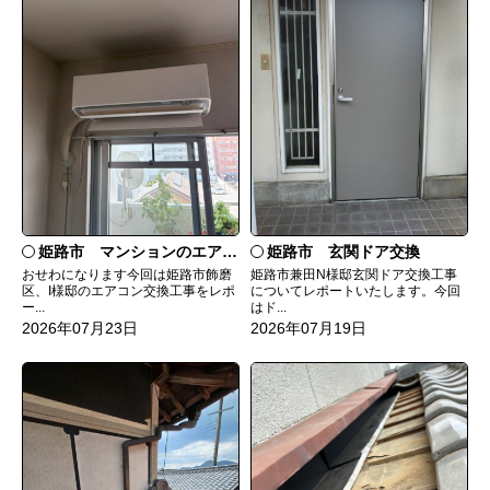
姫路市 マンションのエアコンをダイキンRXへ交換
姫路市 玄関ドア交換
おせわになります今回は姫路市飾磨
姫路市兼田N様邸玄関ドア交換工事
区、I様邸のエアコン交換工事をレポ
についてレポートいたします。今回
ー...
はド...
2026年07月23日
2026年07月19日