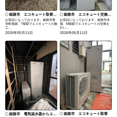
姫路市 エコキュート取替工事
姫路市 エコキュート交換工事
お世話になっております。姫路市香
お世話になっております。姫路市木
寺町相坂、T様邸でエコキュートの施
場、M様邸でエコキュートの交換を
工...
行い...
2026年05月11日
2026年05月11日
姫路市 エコキュート取替
姫路市 電気温水器からエコキュートへ取替工事