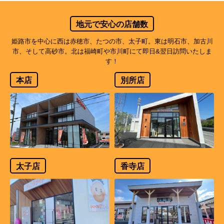
地元で安心の店舗数
姫路市を中心に西は赤穂市、たつの市、太子町。東は明石市、加古川
市、そして高砂市。北は福崎町や市川町にて即日&翌日訪問いたしま
す！
本店
別所店
太子店
香寺店