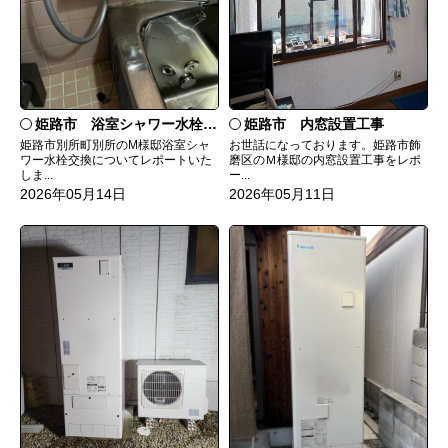
姫路市 浴室シャワー水栓交換
姫路市 内窓設置工事
姫路市別所町別所のM様邸浴室シャ
お世話になっております。姫路市飾
ワー水栓交換についてレポートいた
磨区のＭ様邸の内窓設置工事をレポ
しま...
ー...
2026年05月14日
2026年05月11日