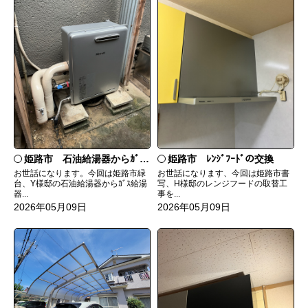
姫路市 石油給湯器からｶﾞｽ給湯器へ取替
姫路市 ﾚﾝｼﾞﾌｰﾄﾞの交換
お世話になります。今回は姫路市緑
お世話になります、今回は姫路市書
台、Y様邸の石油給湯器からｶﾞｽ給湯
写、H様邸のレンジフードの取替工
器...
事を...
2026年05月09日
2026年05月09日