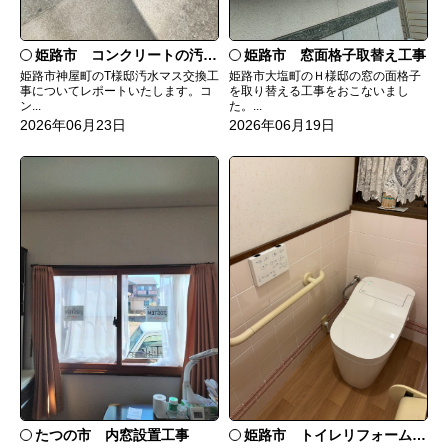
姫路市 コンクリートの汚水マスを塩ビに
姫路市 窓面格子取替え工事
姫路市神屋町のT様邸汚水マス交換工
姫路市大塩町のＨ様邸の窓の面格子
事についてレポートいたします。コ
を取り替える工事をおこないまし
ン...
た。...
2026年06月23日
2026年06月19日
たつの市 内窓設置工事
姫路市 トイレリフォーム工事