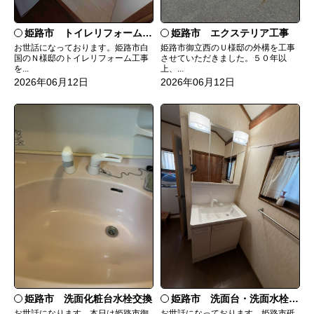
姫路市 トイレリフォーム工事
姫路市 エクステリア工事
お世話になっております。姫路市白
姫路市御立西のＵ様邸の外構を工事
国のＮ様邸のトイレリフォーム工事
させていただきました。５０年以
を...
上、...
2026年06月12日
2026年06月12日
姫路市 洗面台・洗面水栓取替工事
姫路市 洗面化粧台水栓交換
お世話になっております。姫路市砥
お世話になります。本日は姫路市御