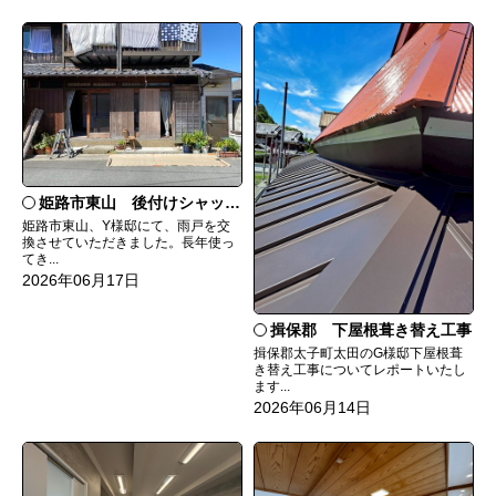
姫路市東山 後付けシャッター雨戸に交換
姫路市東山、Y様邸にて、雨戸を交
換させていただきました。長年使っ
てき...
2026年06月17日
揖保郡 下屋根葺き替え工事
揖保郡太子町太田のG様邸下屋根葺
き替え工事についてレポートいたし
ます...
2026年06月14日