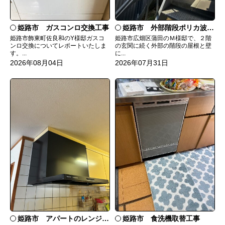
姫路市 ガスコンロ交換工事
姫路市 外部階段ポリカ波板張替工事
姫路市飾東町佐良和のY様邸ガスコ
姫路市広畑区蒲田のＭ様邸で、２階
ンロ交換についてレポートいたしま
の玄関に続く外部の階段の屋根と壁
す。...
に...
2026年08月04日
2026年07月31日
姫路市 食洗機取替工事
姫路市 アパートのレンジフード交換