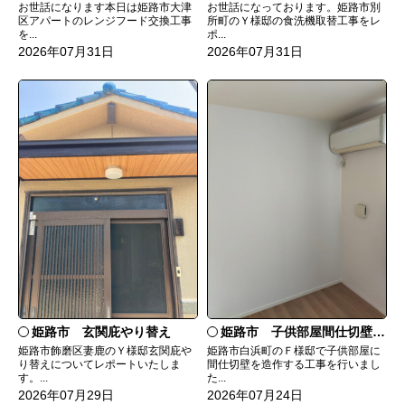
お世話になっております。姫路市別
お世話になります本日は姫路市大津
所町のＹ様邸の食洗機取替工事をレ
区アパートのレンジフード交換工事
ポ...
を...
2026年07月31日
2026年07月31日
姫路市 玄関庇やり替え
姫路市 子供部屋間仕切壁造作
姫路市飾磨区妻鹿のＹ様邸玄関庇や
姫路市白浜町のＦ様邸で子供部屋に
り替えについてレポートいたしま
間仕切壁を造作する工事を行いまし
す。...
た...
2026年07月29日
2026年07月24日