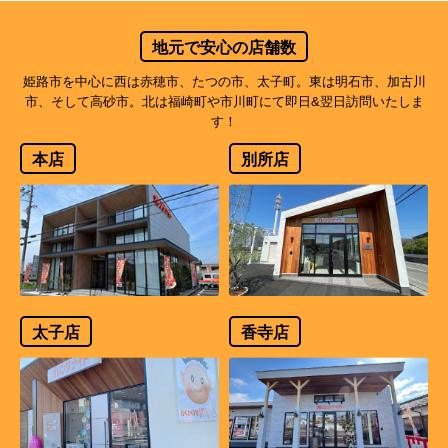
地元で安心の店舗数
姫路市を中心に西は赤穂市、たつの市、太子町。東は明石市、加古川
市、そして高砂市。北は福崎町や市川町にて即日&翌日訪問いたしま
す！
本店
別所店
太子店
香寺店