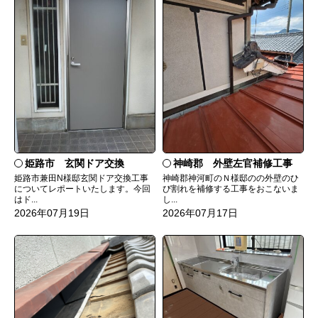
姫路市 玄関ドア交換
神崎郡 外壁左官補修工事
姫路市兼田N様邸玄関ドア交換工事
神崎郡神河町のＮ様邸のの外壁のひ
についてレポートいたします。今回
び割れを補修する工事をおこないま
はド...
し...
2026年07月19日
2026年07月17日