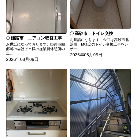
高砂市 トイレ交換
姫路市 エアコン取替工事
お世話になります。今回は高砂市北
お世話になっております。姫路市四
浜町、M様邸のトイレ交換工事をレ
郷町の会社でＹ様の従業員休憩所の
ポー...
エ...
2026年08月05日
2026年08月06日