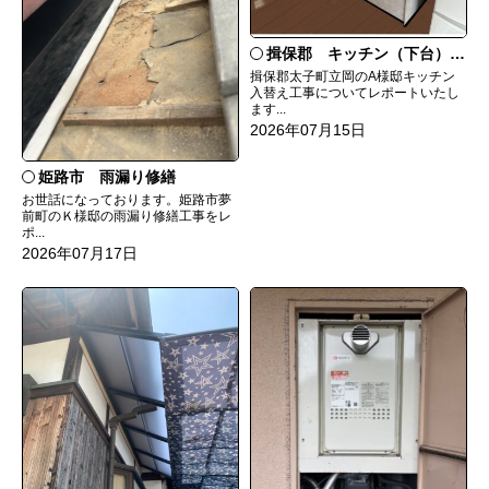
揖保郡 キッチン（下台）交換
揖保郡太子町立岡のA様邸キッチン
入替え工事についてレポートいたし
ます...
2026年07月15日
姫路市 雨漏り修繕
お世話になっております。姫路市夢
前町のＫ様邸の雨漏り修繕工事をレ
ポ...
2026年07月17日