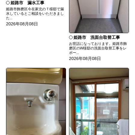
姫路市 漏水工事
姫路市飾磨区今在家北のＴ様邸で漏
水しているとご相談をいただきまし
た...
2026年08月08日
姫路市 洗面台取替工事
お世話になっております。姫路市飾
磨区のW様邸の洗面台取替工事をレ
ポー...
2026年08月08日