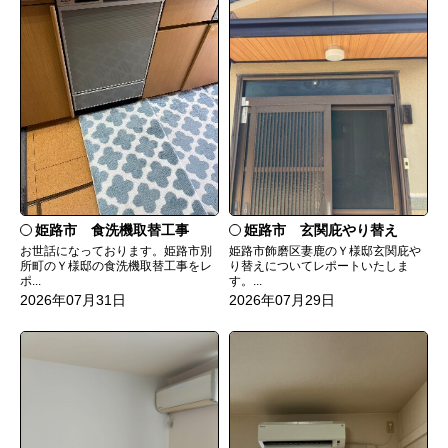
姫路市 食洗機取替工事
姫路市 玄関庇やり替え
お世話になっております。姫路市別
姫路市飾磨区妻鹿のＹ様邸玄関庇や
所町のＹ様邸の食洗機取替工事をレ
り替えについてレポートいたしま
ポ...
す。...
2026年07月31日
2026年07月29日