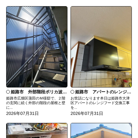
姫路市 外部階段ポリカ波板張替工事
姫路市 アパートのレンジフード交換
姫路市広畑区蒲田のＭ様邸で、２階
お世話になります本日は姫路市大津
の玄関に続く外部の階段の屋根と壁
区アパートのレンジフード交換工事
に...
を...
2026年07月31日
2026年07月31日