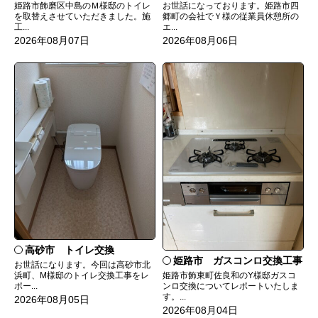
姫路市飾磨区中島のＭ様邸のトイレ
お世話になっております。姫路市四
を取替えさせていただきました。施
郷町の会社でＹ様の従業員休憩所の
工...
エ...
2026年08月07日
2026年08月06日
高砂市 トイレ交換
姫路市 ガスコンロ交換工事
お世話になります。今回は高砂市北
姫路市飾東町佐良和のY様邸ガスコ
浜町、M様邸のトイレ交換工事をレ
ンロ交換についてレポートいたしま
ポー...
す。...
2026年08月05日
2026年08月04日