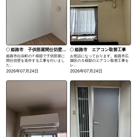
姫路市 子供部屋間仕切壁造作
姫路市 エアコン取替工事
姫路市白浜町のＦ様邸で子供部屋に
お世話になっております。姫路市広
間仕切壁を造作する工事を行いまし
畑区のＳ様邸のエアコン取替工事を
た...
レ...
2026年07月24日
2026年07月24日