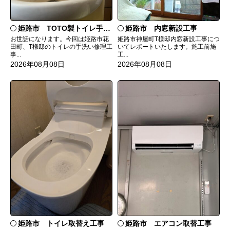
姫路市 TOTO製トイレ手洗いの水漏れ修理
姫路市 内窓新設工事
お世話になります。今回は姫路市花
姫路市神屋町T様邸内窓新設工事につ
田町、T様邸のトイレの手洗い修理工
いてレポートいたします。施工前施
事...
工...
2026年08月08日
2026年08月08日
姫路市 トイレ取替え工事
姫路市 エアコン取替工事