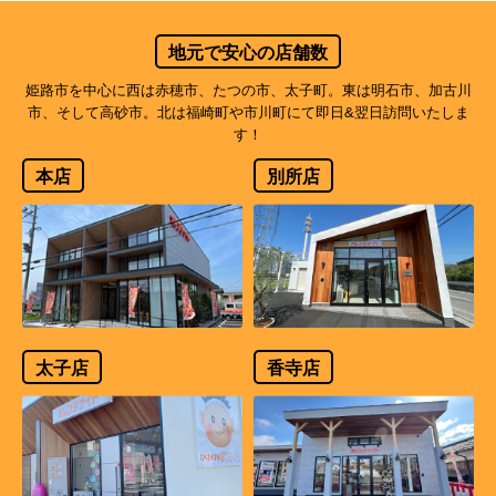
地元で安心の店舗数
姫路市を中心に西は赤穂市、たつの市、太子町。東は明石市、加古川
市、そして高砂市。北は福崎町や市川町にて即日&翌日訪問いたしま
す！
本店
別所店
太子店
香寺店