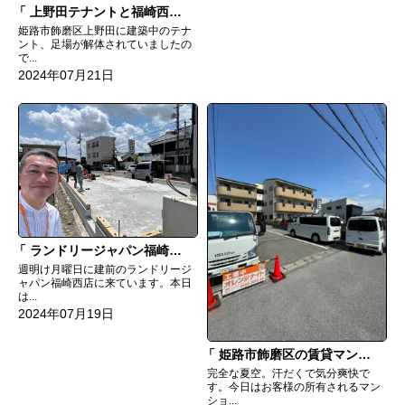
上野田テナントと福崎西店へ
姫路市飾磨区上野田に建築中のテナ
ント、足場が解体されていましたの
で...
2024年07月21日
ランドリージャパン福崎西店土台敷き
週明け月曜日に建前のランドリージ
ャパン福崎西店に来ています。本日
は...
2024年07月19日
姫路市飾磨区の賃貸マンションリフォーム着工
完全な夏空。汗だくで気分爽快で
す。今日はお客様の所有されるマン
ショ...