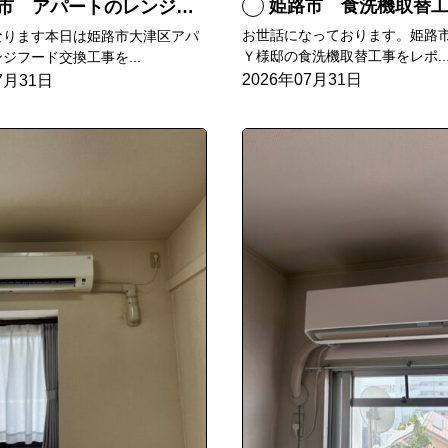
姫路市 食洗機取替
 アパートのレンジフード交換
お世話になっております。姫路
なります本日は姫路市大津区アパ
Ｙ様邸の食洗機取替工事をレポ..
ジフード交換工事を...
2026年07月31日
7月31日