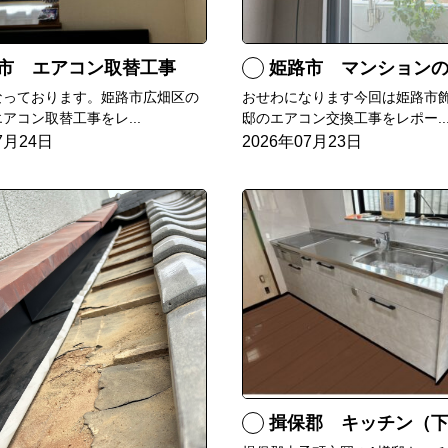
市 エアコン取替工事
姫路市 マンションのエアコンをダイキン
なっております。姫路市広畑区の
おせわになります今回は姫路市飾
アコン取替工事をレ...
邸のエアコン交換工事をレポー..
7月24日
2026年07月23日
揖保郡 キッチン（下台