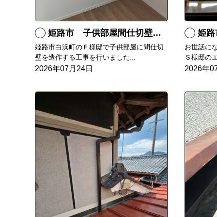
姫路市 子供部屋間仕切壁造作
姫路
姫路市白浜町のＦ様邸で子供部屋に間仕切
お世話に
壁を造作する工事を行いました...
Ｓ様邸のエ
2026年07月24日
2026年0