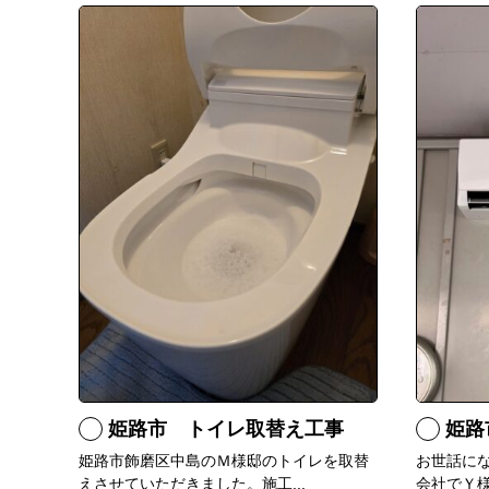
姫路市 トイレ取替え工事
姫路
姫路市飾磨区中島のＭ様邸のトイレを取替
お世話に
えさせていただきました。施工...
会社でＹ様