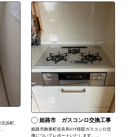
姫路市 ガスコンロ交換工事
市北浜町、
姫路市飾東町佐良和のY様邸ガスコンロ交
..
換についてレポートいたします。...