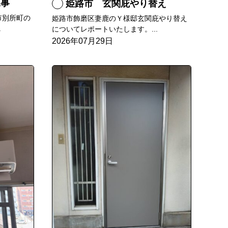
工事
姫路市 玄関庇やり替え
市別所町の
姫路市飾磨区妻鹿のＹ様邸玄関庇やり替え
.
についてレポートいたします。...
2026年07月29日