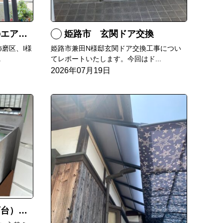
RXへ交換
姫路市 玄関ドア交換
磨区、I様
姫路市兼田N様邸玄関ドア交換工事につい
.
てレポートいたします。今回はド...
2026年07月19日
）交換