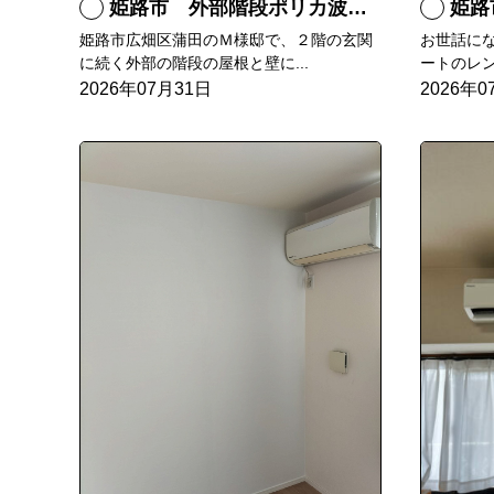
姫路市 外部階段ポリカ波板張替工事
姫路市
姫路市広畑区蒲田のＭ様邸で、２階の玄関
お世話に
に続く外部の階段の屋根と壁に...
ートのレン
2026年07月31日
2026年0