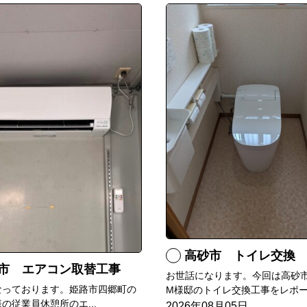
高砂市 トイレ交換
市 エアコン取替工事
お世話になります。今回は高砂
なっております。姫路市四郷町の
M様邸のトイレ交換工事をレポー.
の従業員休憩所のエ...
2026年08月05日