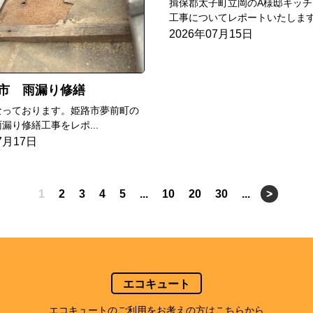
揖保郡太子町立岡のA様邸キッチ
工事についてレポートいたします.
2026年07月15日
市 雨漏り修繕
なっております。姫路市夢前町の
漏り修繕工事をレポ...
7月17日
1
2
3
4
5
...
10
20
30
...
>
エコキュート
エコキュートのご利用をお考えの方はこちらから