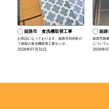
姫路市 食洗機取替工事
姫路
お世話になっております。姫路市別所町の
姫路市飾
Ｙ様邸の食洗機取替工事をレポ...
についてレ
2026年07月31日
2026年0