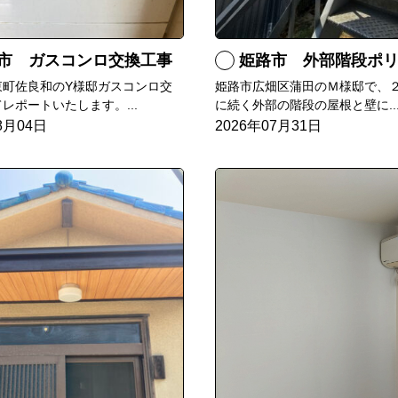
市 ガスコンロ交換工事
姫路市 外部階段ポリカ波板張
東町佐良和のY様邸ガスコンロ交
姫路市広畑区蒲田のＭ様邸で、
レポートいたします。...
に続く外部の階段の屋根と壁に..
8月04日
2026年07月31日