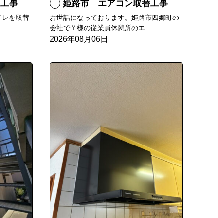
え工事
姫路市 エアコン取替工事
イレを取替
お世話になっております。姫路市四郷町の
.
会社でＹ様の従業員休憩所のエ...
2026年08月06日