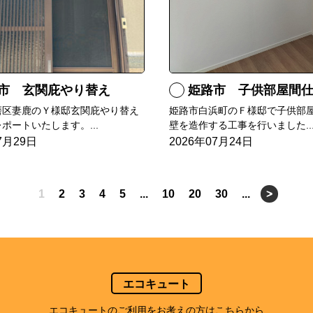
市 玄関庇やり替え
姫路市 子供部屋間仕切
磨区妻鹿のＹ様邸玄関庇やり替え
姫路市白浜町のＦ様邸で子供部
ポートいたします。...
壁を造作する工事を行いました..
7月29日
2026年07月24日
1
2
3
4
5
...
10
20
30
...
>
エコキュート
エコキュートのご利用をお考えの方はこちらから