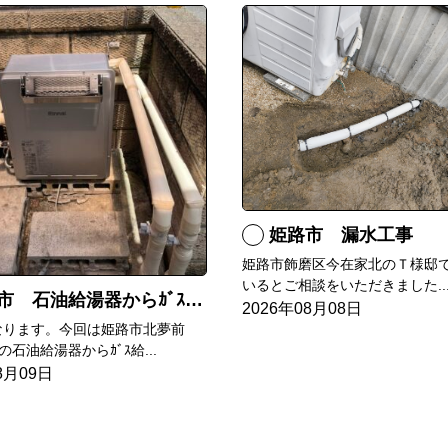
姫路市 漏水工事
姫路市飾磨区今在家北のＴ様邸
いるとご相談をいただきました..
 石油給湯器からｶﾞｽ給湯器へ取替
2026年08月08日
なります。今回は姫路市北夢前
石油給湯器からｶﾞｽ給...
8月09日