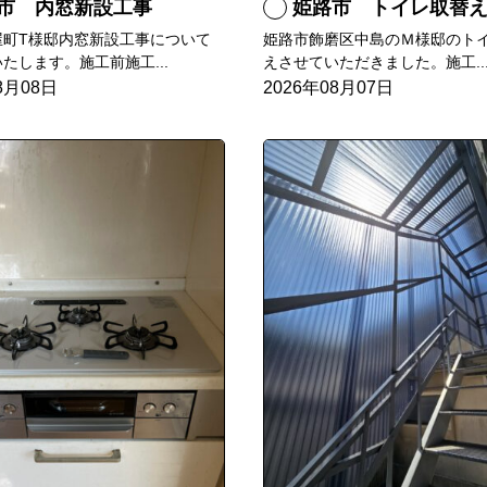
市 内窓新設工事
姫路市 トイレ取替
屋町T様邸内窓新設工事について
姫路市飾磨区中島のＭ様邸のト
たします。施工前施工...
えさせていただきました。施工..
8月08日
2026年08月07日