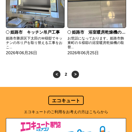
姫路市 キッチン吊戸工事
姫路市 浴室暖房乾燥機の取替工事
姫路市勝原区下太田のＭ様邸でキッ
お世話になっております。姫路市飾
チンの吊り戸を取り替える工事をお
東町のＳ様邸の浴室暖房乾燥機の取
こ...
替...
2026年06月26日
2026年06月25日
<
2
>
エコキュート
エコキュートのご利用をお考えの方はこちらから