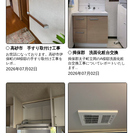
高砂市 手すり取付け工事
揖保郡 洗面化粧台交換
お世話になっております。高砂市伊
保町のM様邸の手すり取付け工事を
揖保郡太子町立岡のA様邸洗面化粧
レポ...
台交換工事についてレポートいたし
ます...
2026年07月02日
2026年07月02日