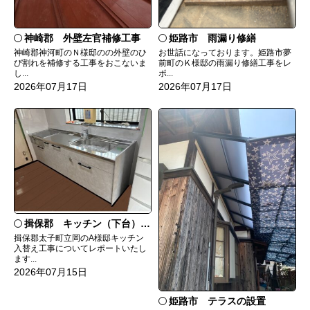
神崎郡 外壁左官補修工事
姫路市 雨漏り修繕
神崎郡神河町のＮ様邸のの外壁のひ
お世話になっております。姫路市夢
び割れを補修する工事をおこないま
前町のＫ様邸の雨漏り修繕工事をレ
し...
ポ...
2026年07月17日
2026年07月17日
揖保郡 キッチン（下台）交換
揖保郡太子町立岡のA様邸キッチン
入替え工事についてレポートいたし
ます...
2026年07月15日
姫路市 テラスの設置