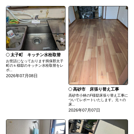
太子町 キッチン水栓取替
お世話になっております揖保郡太子
町のｋ様邸のキッチン水栓取替をレ
ポ...
2026年07月08日
高砂市 床張り替え工事
高砂市小林のF様邸床張り替え工事に
ついてレポートいたします。元々の
床...
2026年07月07日