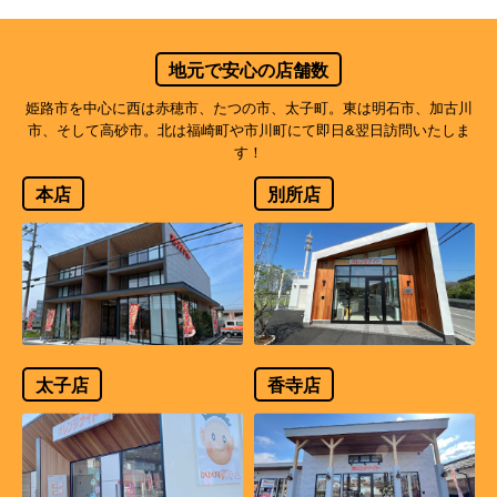
地元で安心の店舗数
姫路市を中心に西は赤穂市、たつの市、太子町。東は明石市、加古川
市、そして高砂市。北は福崎町や市川町にて即日&翌日訪問いたしま
す！
本店
別所店
太子店
香寺店