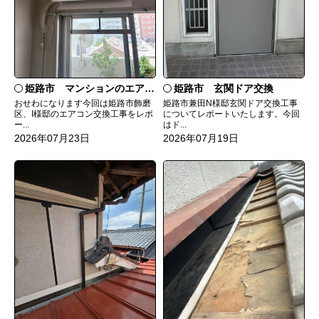
姫路市 マンションのエアコンをダイキンRXへ交換
姫路市 玄関ドア交換
おせわになります今回は姫路市飾磨
姫路市兼田N様邸玄関ドア交換工事
区、I様邸のエアコン交換工事をレポ
についてレポートいたします。今回
ー...
はド...
2026年07月23日
2026年07月19日