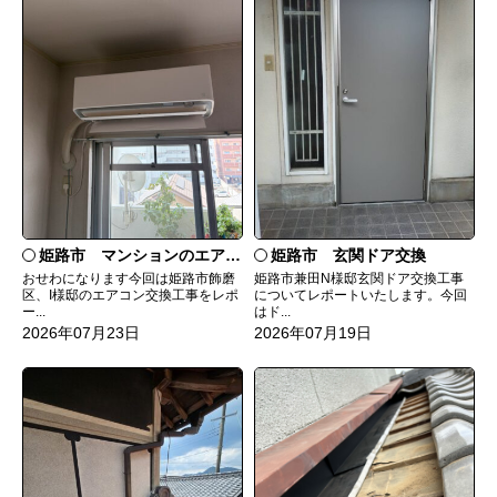
姫路市 マンションのエアコンをダイキンRXへ交換
姫路市 玄関ドア交換
おせわになります今回は姫路市飾磨
姫路市兼田N様邸玄関ドア交換工事
区、I様邸のエアコン交換工事をレポ
についてレポートいたします。今回
ー...
はド...
2026年07月23日
2026年07月19日