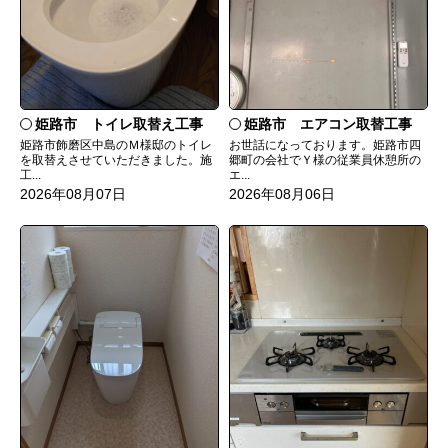
姫路市 トイレ取替え工事
姫路市 エアコン取替工事
姫路市飾磨区中島のＭ様邸のトイレ
お世話になっております。姫路市四
を取替えさせていただきました。施
郷町の会社でＹ様の従業員休憩所の
工...
エ...
2026年08月07日
2026年08月06日