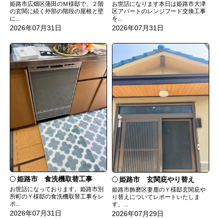
姫路市広畑区蒲田のＭ様邸で、２階
お世話になります本日は姫路市大津
の玄関に続く外部の階段の屋根と壁
区アパートのレンジフード交換工事
に...
を...
2026年07月31日
2026年07月31日
姫路市 食洗機取替工事
姫路市 玄関庇やり替え
お世話になっております。姫路市別
姫路市飾磨区妻鹿のＹ様邸玄関庇や
所町のＹ様邸の食洗機取替工事をレ
り替えについてレポートいたしま
ポ...
す。...
2026年07月31日
2026年07月29日