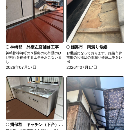
神崎郡 外壁左官補修工事
姫路市 雨漏り修繕
神崎郡神河町のＮ様邸のの外壁のひ
お世話になっております。姫路市夢
び割れを補修する工事をおこないま
前町のＫ様邸の雨漏り修繕工事をレ
し...
ポ...
2026年07月17日
2026年07月17日
揖保郡 キッチン（下台）交換