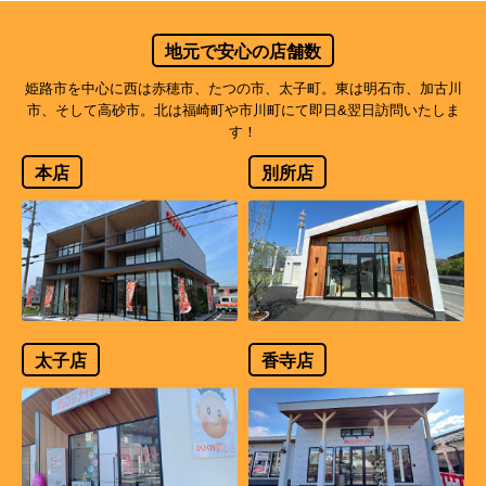
地元で安心の店舗数
姫路市を中心に西は赤穂市、たつの市、太子町。東は明石市、加古川
市、そして高砂市。北は福崎町や市川町にて即日&翌日訪問いたしま
す！
本店
別所店
太子店
香寺店