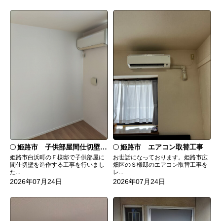
姫路市 子供部屋間仕切壁造作
姫路市 エアコン取替工事
姫路市白浜町のＦ様邸で子供部屋に
お世話になっております。姫路市広
間仕切壁を造作する工事を行いまし
畑区のＳ様邸のエアコン取替工事を
た...
レ...
2026年07月24日
2026年07月24日