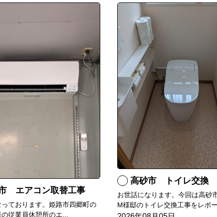
高砂市 トイレ交換
市 エアコン取替工事
お世話になります。今回は高砂
なっております。姫路市四郷町の
M様邸のトイレ交換工事をレポー.
の従業員休憩所のエ...
2026年08月05日