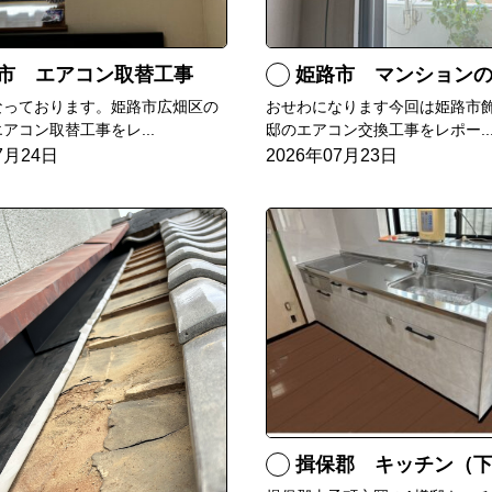
市 エアコン取替工事
姫路市 マンションのエアコンをダイキン
なっております。姫路市広畑区の
おせわになります今回は姫路市飾
アコン取替工事をレ...
邸のエアコン交換工事をレポー..
7月24日
2026年07月23日
揖保郡 キッチン（下台