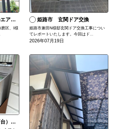
RXへ交換
姫路市 玄関ドア交換
磨区、I様
姫路市兼田N様邸玄関ドア交換工事につい
.
てレポートいたします。今回はド...
2026年07月19日
）交換