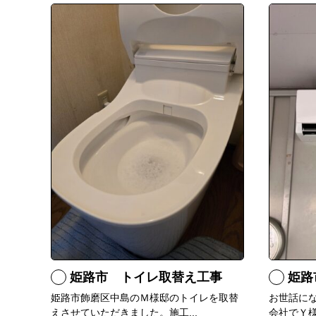
姫路市 トイレ取替え工事
姫路
姫路市飾磨区中島のＭ様邸のトイレを取替
お世話に
えさせていただきました。施工...
会社でＹ様