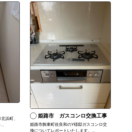
姫路市 ガスコンロ交換工事
市北浜町、
姫路市飾東町佐良和のY様邸ガスコンロ交
..
換についてレポートいたします。...