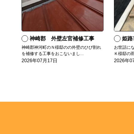
神崎郡 外壁左官補修工事
姫路
神崎郡神河町のＮ様邸のの外壁のひび割れ
お世話に
を補修する工事をおこないまし...
Ｋ様邸の雨
2026年07月17日
2026年0