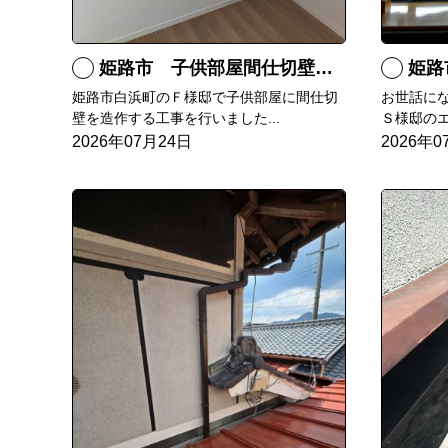
姫路市 子供部屋間仕切壁造作
姫路
姫路市白浜町のＦ様邸で子供部屋に間仕切
お世話に
壁を造作する工事を行いました...
Ｓ様邸のエ
2026年07月24日
2026年0