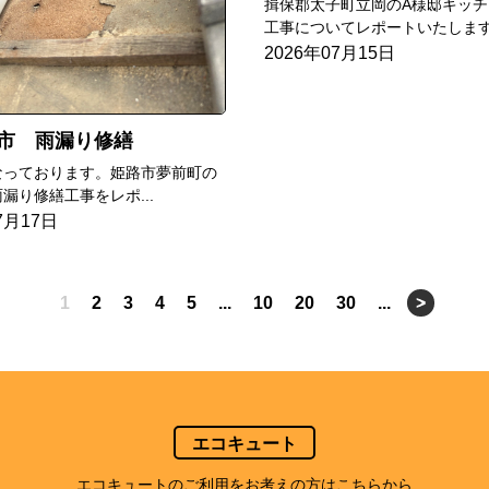
揖保郡太子町立岡のA様邸キッチ
工事についてレポートいたします.
2026年07月15日
市 雨漏り修繕
なっております。姫路市夢前町の
漏り修繕工事をレポ...
7月17日
1
2
3
4
5
...
10
20
30
...
>
エコキュート
エコキュートのご利用をお考えの方はこちらから