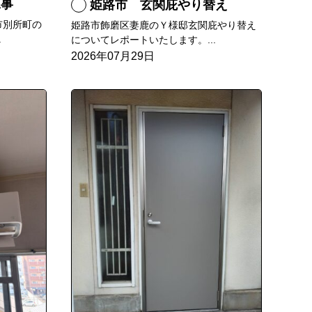
工事
姫路市 玄関庇やり替え
市別所町の
姫路市飾磨区妻鹿のＹ様邸玄関庇やり替え
.
についてレポートいたします。...
2026年07月29日