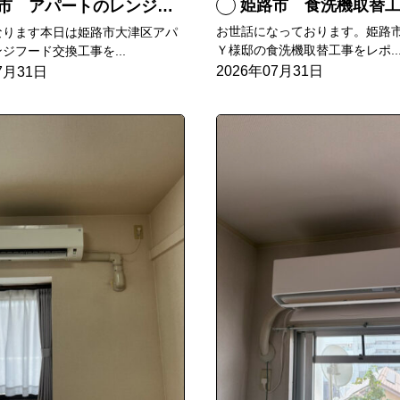
姫路市 食洗機取替
 アパートのレンジフード交換
お世話になっております。姫路
なります本日は姫路市大津区アパ
Ｙ様邸の食洗機取替工事をレポ..
ジフード交換工事を...
2026年07月31日
7月31日