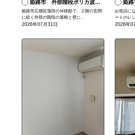
姫路市 外部階段ポリカ波板張替工事
姫路市
姫路市広畑区蒲田のＭ様邸で、２階の玄関
お世話に
に続く外部の階段の屋根と壁に...
ートのレン
2026年07月31日
2026年0