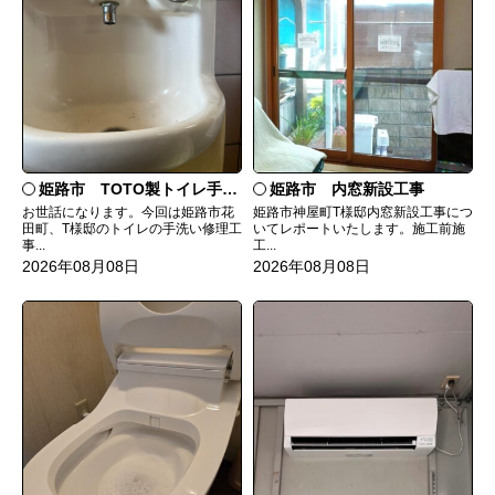
姫路市 TOTO製トイレ手洗いの水漏れ修理
姫路市 内窓新設工事
お世話になります。今回は姫路市花
姫路市神屋町T様邸内窓新設工事につ
田町、T様邸のトイレの手洗い修理工
いてレポートいたします。施工前施
事...
工...
2026年08月08日
2026年08月08日