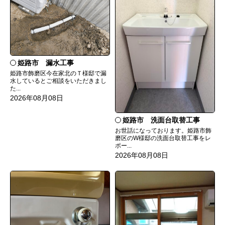
姫路市 漏水工事
姫路市飾磨区今在家北のＴ様邸で漏
水しているとご相談をいただきまし
た...
2026年08月08日
姫路市 洗面台取替工事
お世話になっております。姫路市飾
磨区のW様邸の洗面台取替工事をレ
ポー...
2026年08月08日