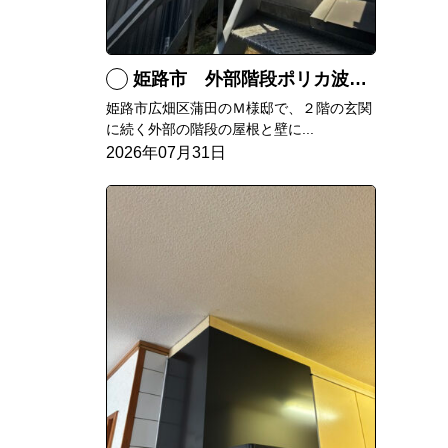
姫路市 外部階段ポリカ波板張替工事
姫路市広畑区蒲田のＭ様邸で、２階の玄関
に続く外部の階段の屋根と壁に...
2026年07月31日