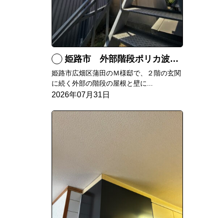
姫路市 外部階段ポリカ波板張替工事
姫路市広畑区蒲田のＭ様邸で、２階の玄関
に続く外部の階段の屋根と壁に...
2026年07月31日