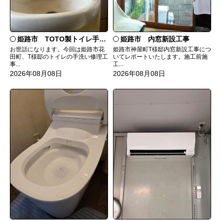
姫路市 TOTO製トイレ手洗いの水漏れ修理
姫路市 内窓新設工事
お世話になります。今回は姫路市花
姫路市神屋町T様邸内窓新設工事につ
田町、T様邸のトイレの手洗い修理工
いてレポートいたします。施工前施
事...
工...
2026年08月08日
2026年08月08日