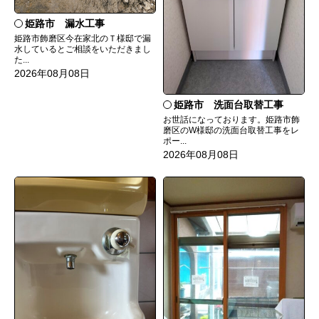
姫路市 漏水工事
姫路市飾磨区今在家北のＴ様邸で漏
水しているとご相談をいただきまし
た...
2026年08月08日
姫路市 洗面台取替工事
お世話になっております。姫路市飾
磨区のW様邸の洗面台取替工事をレ
ポー...
2026年08月08日