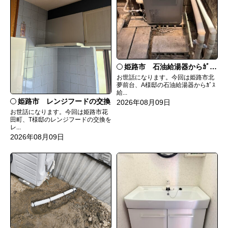
姫路市 石油給湯器からｶﾞｽ給湯器へ取替
お世話になります。今回は姫路市北
夢前台、A様邸の石油給湯器からｶﾞｽ
給...
姫路市 レンジフードの交換
2026年08月09日
お世話になります。今回は姫路市花
田町、T様邸のレンジフードの交換を
レ...
2026年08月09日