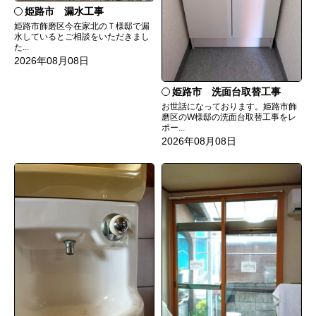
姫路市 漏水工事
姫路市飾磨区今在家北のＴ様邸で漏
水しているとご相談をいただきまし
た...
2026年08月08日
姫路市 洗面台取替工事
お世話になっております。姫路市飾
磨区のW様邸の洗面台取替工事をレ
ポー...
2026年08月08日