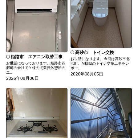
高砂市 トイレ交換
姫路市 エアコン取替工事
お世話になります。今回は高砂市北
お世話になっております。姫路市四
浜町、M様邸のトイレ交換工事をレ
郷町の会社でＹ様の従業員休憩所の
ポー...
エ...
2026年08月05日
2026年08月06日