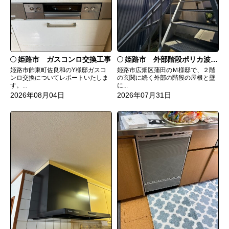
姫路市 ガスコンロ交換工事
姫路市 外部階段ポリカ波板張替工事
姫路市飾東町佐良和のY様邸ガスコ
姫路市広畑区蒲田のＭ様邸で、２階
ンロ交換についてレポートいたしま
の玄関に続く外部の階段の屋根と壁
す。...
に...
2026年08月04日
2026年07月31日