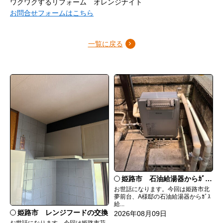
ワクワクするリフォーム オレンジナイト
お問合せフォームはこちら
一覧に戻る
姫路市 石油給湯器からｶﾞｽ給湯器へ取替
お世話になります。今回は姫路市北
夢前台、A様邸の石油給湯器からｶﾞｽ
給...
姫路市 レンジフードの交換
2026年08月09日