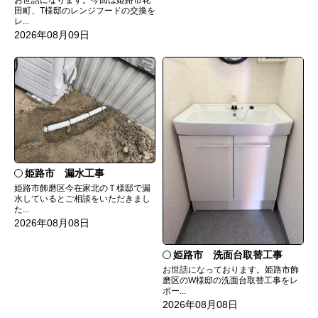
お世話になります。今回は姫路市花
田町、T様邸のレンジフードの交換を
レ...
2026年08月09日
姫路市 漏水工事
姫路市飾磨区今在家北のＴ様邸で漏
水しているとご相談をいただきまし
た...
2026年08月08日
姫路市 洗面台取替工事
お世話になっております。姫路市飾
磨区のW様邸の洗面台取替工事をレ
ポー...
2026年08月08日