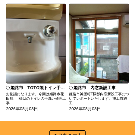
姫路市 TOTO製トイレ手洗いの水漏れ修理
姫路市 内窓新設工事
お世話になります。今回は姫路市花
姫路市神屋町T様邸内窓新設工事につ
田町、T様邸のトイレの手洗い修理工
いてレポートいたします。施工前施
事...
工...
2026年08月08日
2026年08月08日
エコキュート