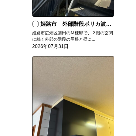
姫路市 外部階段ポリカ波板張替工事
姫路市広畑区蒲田のＭ様邸で、２階の玄関
に続く外部の階段の屋根と壁に...
2026年07月31日