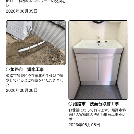
田町、T様邸のレンジフードの交換を
レ...
2026年08月09日
姫路市 漏水工事
姫路市飾磨区今在家北のＴ様邸で漏
水しているとご相談をいただきまし
た...
2026年08月08日
姫路市 洗面台取替工事
お世話になっております。姫路市飾
磨区のW様邸の洗面台取替工事をレ
ポー...
2026年08月08日