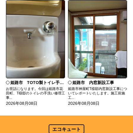
姫路市 TOTO製トイレ手洗いの水漏れ修理
姫路市 内窓新設工事
お世話になります。今回は姫路市花
姫路市神屋町T様邸内窓新設工事につ
田町、T様邸のトイレの手洗い修理工
いてレポートいたします。施工前施
事...
工...
2026年08月08日
2026年08月08日
エコキュート