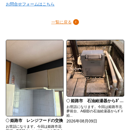
お問合せフォームはこちら
一覧に戻る
姫路市 石油給湯器からｶﾞｽ給湯器へ取替
お世話になります。今回は姫路市北
夢前台、A様邸の石油給湯器からｶﾞｽ
給...
姫路市 レンジフードの交換
2026年08月09日
お世話になります。今回は姫路市花