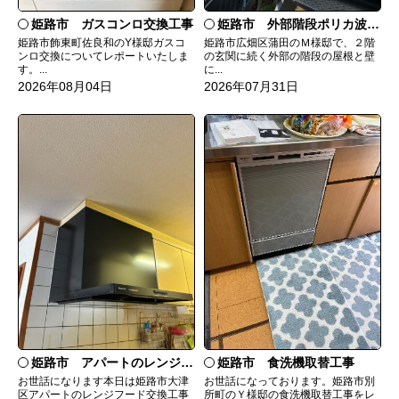
姫路市 ガスコンロ交換工事
姫路市 外部階段ポリカ波板張替工事
姫路市飾東町佐良和のY様邸ガスコ
姫路市広畑区蒲田のＭ様邸で、２階
ンロ交換についてレポートいたしま
の玄関に続く外部の階段の屋根と壁
す。...
に...
2026年08月04日
2026年07月31日
姫路市 食洗機取替工事
姫路市 アパートのレンジフード交換
お世話になっております。姫路市別
お世話になります本日は姫路市大津
所町のＹ様邸の食洗機取替工事をレ
区アパートのレンジフード交換工事