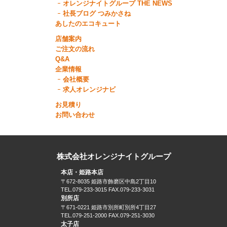
オレンジナイトグループ THE NEWS
社長ブログ つみかさね
あしたのエコキュート
店舗案内
ご注文の流れ
Q&A
企業情報
会社概要
求人オレンジナビ
お見積り
お問い合わせ
株式会社オレンジナイトグループ
本店・姫路本店
〒672-8035 姫路市飾磨区中島2丁目10
TEL.079-233-3015 FAX.079-233-3031
別所店
〒671-0221 姫路市別所町別所4丁目27
TEL.079-251-2000 FAX.079-251-3030
太子店