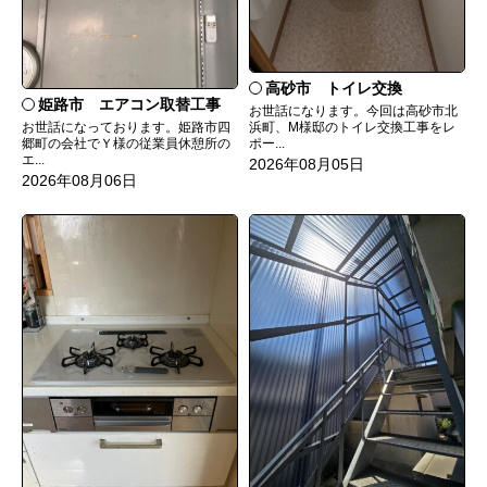
高砂市 トイレ交換
姫路市 エアコン取替工事
お世話になります。今回は高砂市北
お世話になっております。姫路市四
浜町、M様邸のトイレ交換工事をレ
郷町の会社でＹ様の従業員休憩所の
ポー...
エ...
2026年08月05日
2026年08月06日