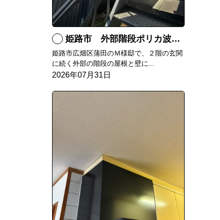
姫路市 外部階段ポリカ波板張替工事
姫路市広畑区蒲田のＭ様邸で、２階の玄関
に続く外部の階段の屋根と壁に...
2026年07月31日