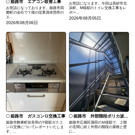
姫路市 エアコン取替工事
お世話になります。今回は高砂市北
お世話になっております。姫路市四
浜町、M様邸のトイレ交換工事をレ
郷町の会社でＹ様の従業員休憩所の
ポー...
エ...
2026年08月05日
2026年08月06日
姫路市 ガスコンロ交換工事
姫路市 外部階段ポリカ波板張替工事
姫路市飾東町佐良和のY様邸ガスコ
姫路市広畑区蒲田のＭ様邸で、２階
ンロ交換についてレポートいたしま
の玄関に続く外部の階段の屋根と壁
す。...
に...