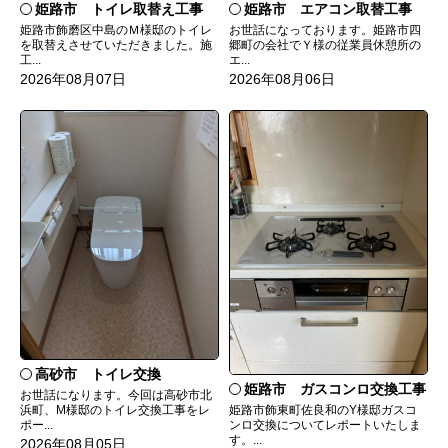
姫路市 トイレ取替え工事
姫路市 エアコン取替工事
姫路市飾磨区中島のＭ様邸のトイレ
お世話になっております。姫路市四
を取替えさせていただきました。施
郷町の会社でＹ様の従業員休憩所の
工...
エ...
2026年08月07日
2026年08月06日
高砂市 トイレ交換
姫路市 ガスコンロ交換工事
お世話になります。今回は高砂市北
姫路市飾東町佐良和のY様邸ガスコ
浜町、M様邸のトイレ交換工事をレ
ンロ交換についてレポートいたしま
ポー...
す。...
2026年08月05日