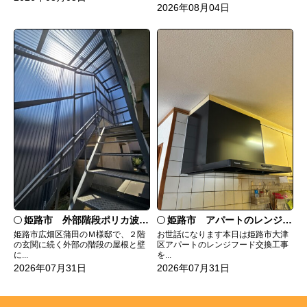
2026年08月04日
姫路市 外部階段ポリカ波板張替工事
姫路市 アパートのレンジフード交換
姫路市広畑区蒲田のＭ様邸で、２階
お世話になります本日は姫路市大津
の玄関に続く外部の階段の屋根と壁
区アパートのレンジフード交換工事
に...
を...
2026年07月31日
2026年07月31日