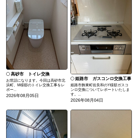
高砂市 トイレ交換
姫路市 ガスコンロ交換工事
お世話になります。今回は高砂市北
姫路市飾東町佐良和のY様邸ガスコ
浜町、M様邸のトイレ交換工事をレ
ンロ交換についてレポートいたしま
ポー...
す。...
2026年08月05日
2026年08月04日