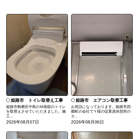
姫路市 トイレ取替え工事
姫路市 エアコン取替工事
姫路市飾磨区中島のＭ様邸のトイレ
お世話になっております。姫路市四
を取替えさせていただきました。施
郷町の会社でＹ様の従業員休憩所の
工...
エ...
2026年08月07日
2026年08月06日