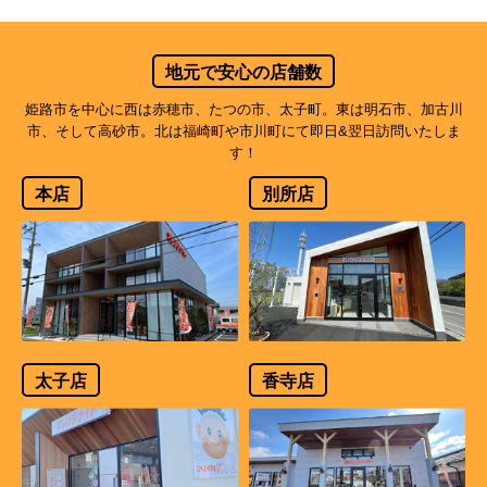
地元で安心の店舗数
姫路市を中心に西は赤穂市、たつの市、太子町。東は明石市、加古川
市、そして高砂市。北は福崎町や市川町にて即日&翌日訪問いたしま
す！
本店
別所店
太子店
香寺店