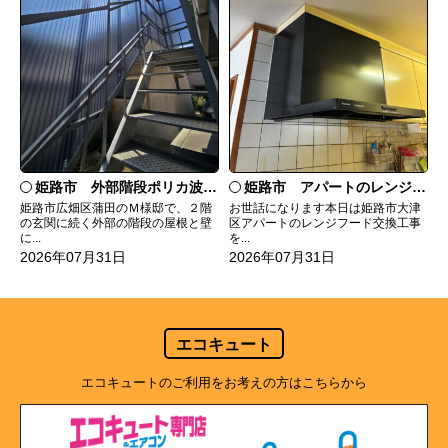
姫路市 外部階段ポリカ波板張替工事
姫路市 アパートのレンジフード交換
姫路市広畑区蒲田のＭ様邸で、２階
お世話になります本日は姫路市大津
の玄関に続く外部の階段の屋根と壁
区アパートのレンジフード交換工事
に...
を...
2026年07月31日
2026年07月31日
エコキュート
エコキュートのご利用をお考えの方はこちらから