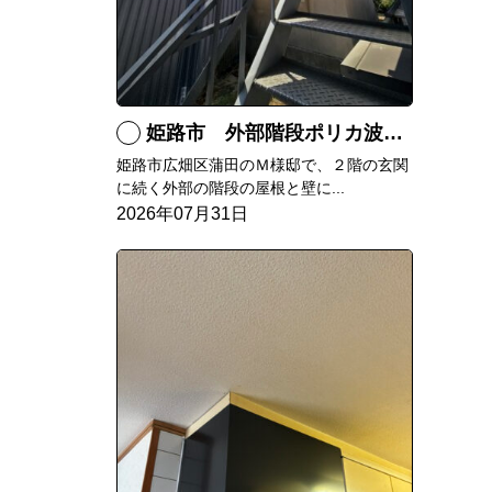
姫路市 外部階段ポリカ波板張替工事
姫路市広畑区蒲田のＭ様邸で、２階の玄関
に続く外部の階段の屋根と壁に...
2026年07月31日