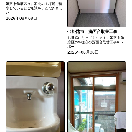
姫路市飾磨区今在家北のＴ様邸で漏
水しているとご相談をいただきまし
た...
2026年08月08日
姫路市 洗面台取替工事
お世話になっております。姫路市飾
磨区のW様邸の洗面台取替工事をレ
ポー...
2026年08月08日