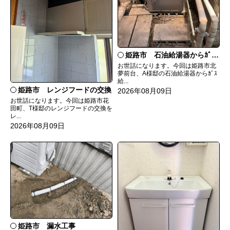
姫路市 石油給湯器からｶﾞｽ給湯器へ取替
お世話になります。今回は姫路市北
夢前台、A様邸の石油給湯器からｶﾞｽ
給...
姫路市 レンジフードの交換
2026年08月09日
お世話になります。今回は姫路市花
田町、T様邸のレンジフードの交換を
レ...
2026年08月09日
姫路市 漏水工事