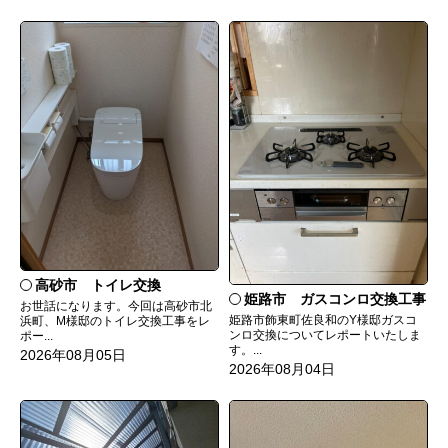
高砂市 トイレ交換
姫路市 ガスコンロ交換工事
お世話になります。今回は高砂市北
姫路市飾東町佐良和のY様邸ガスコ
浜町、M様邸のトイレ交換工事をレ
ンロ交換についてレポートいたしま
ポー...
す。...
2026年08月05日
2026年08月04日