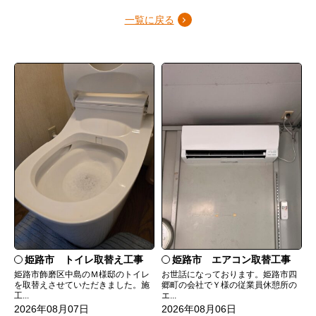
一覧に戻る
姫路市 トイレ取替え工事
姫路市 エアコン取替工事
姫路市飾磨区中島のＭ様邸のトイレ
お世話になっております。姫路市四
を取替えさせていただきました。施
郷町の会社でＹ様の従業員休憩所の
工...
エ...
2026年08月07日
2026年08月06日