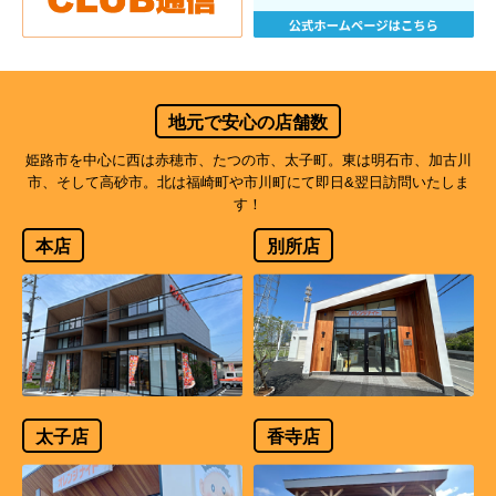
地元で安心の店舗数
姫路市を中心に西は赤穂市、たつの市、太子町。東は明石市、加古川
市、そして高砂市。北は福崎町や市川町にて即日&翌日訪問いたしま
す！
本店
別所店
太子店
香寺店