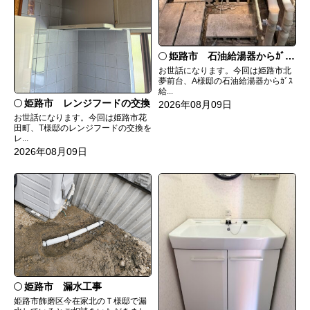
姫路市 石油給湯器からｶﾞｽ給湯器へ取替
お世話になります。今回は姫路市北
夢前台、A様邸の石油給湯器からｶﾞｽ
給...
姫路市 レンジフードの交換
2026年08月09日
お世話になります。今回は姫路市花
田町、T様邸のレンジフードの交換を
レ...
2026年08月09日
姫路市 漏水工事
姫路市飾磨区今在家北のＴ様邸で漏