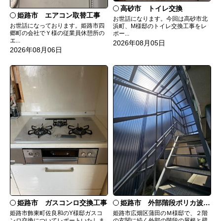
高砂市 トイレ交換
姫路市 エアコン取替工事
お世話になります。今回は高砂市北
お世話になっております。姫路市四
浜町、M様邸のトイレ交換工事をレ
郷町の会社でＹ様の従業員休憩所の
ポー...
エ...
2026年08月05日
2026年08月06日
姫路市 ガスコンロ交換工事
姫路市 外部階段ポリカ波板張替工事
姫路市飾東町佐良和のY様邸ガスコ
姫路市広畑区蒲田のＭ様邸で、２階
ンロ交換についてレポートいたしま
の玄関に続く外部の階段の屋根と壁